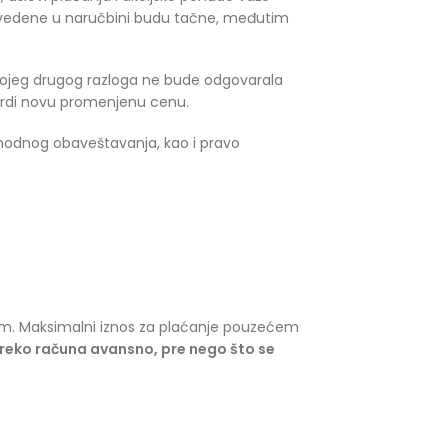
navedene u naručbini budu tačne, međutim
 kojeg drugog razloga ne bude odgovarala
vrdi novu promenjenu cenu.
odnog obaveštavanja, kao i pravo
nom. Maksimalni iznos za plaćanje pouzećem
preko računa avansno, pre nego što se