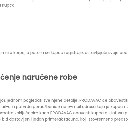
 Kupca.
formira korpa, a potom se kupac registruje, ostavljajući svoje po
raćenje naručene robe
 još jednom pogledati sve njene detalje. PRODAVAC će obavestiti
il-om potvrdu porudžbenice na e-mail adresu koju je kupac nazn
 smatra zaključenim kada PRODAVAC obavesti kupca o statusu p
će biti dostavljen i jedan primerak računa, koji istovremeno preds
.