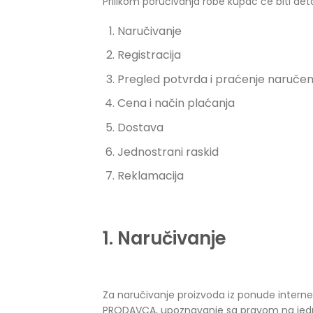
Prilikom poručivanja robe kupac će biti de
Naručivanje
Registracija
Pregled potvrda i praćenje naruče
Cena i način plaćanja
Dostava
Jednostrani raskid
Reklamacija
1. Naručivanje
Za naručivanje proizvoda iz ponude inter
PRODAVCA, upoznavanje sa pravom na jednos