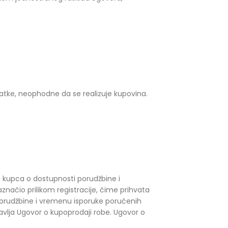
datke, neophodne da se realizuje kupovina.
 kupca o dostupnosti porudžbine i
ačio prilikom registracije, čime prihvata
orudžbine i vremenu isporuke poručenih
tavlja Ugovor o kupoprodaji robe. Ugovor o