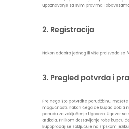
upoznavanje sa svim pravima i obavezama
2. Registracija
Nakon odabira jednog ili više proizvoda se 
3. Pregled potvrda i p
Pre nego što potvrdite porudžbinu, možete
mogućnosti, nakon čega će kupac dobiti ma
ponudu za zaključenje Ugovora. Ugovor se
artikala. Prilikom dostavljanje robe kupcu 
kupoprodaji se zaključuje na srpskom jeziku