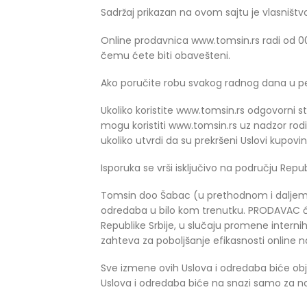
Sadržaj prikazan na ovom sajtu je vlasništ
Online prodavnica www.tomsin.rs radi od 00
čemu ćete biti obavešteni.
Ako poručite robu svakog radnog dana u per
Ukoliko koristite www.tomsin.rs odgovorni ste
mogu koristiti www.tomsin.rs uz nadzor rodit
ukoliko utvrdi da su prekršeni Uslovi kupovin
Isporuka se vrši isključivo na području Republ
Tomsin doo Šabac (u prethodnom i daljem t
odredaba u bilo kom trenutku. PRODAVAC će 
Republike Srbije, u slučaju promene intern
zahteva za poboljšanje efikasnosti online n
Sve izmene ovih Uslova i odredaba biće ob
Uslova i odredaba biće na snazi samo za nov