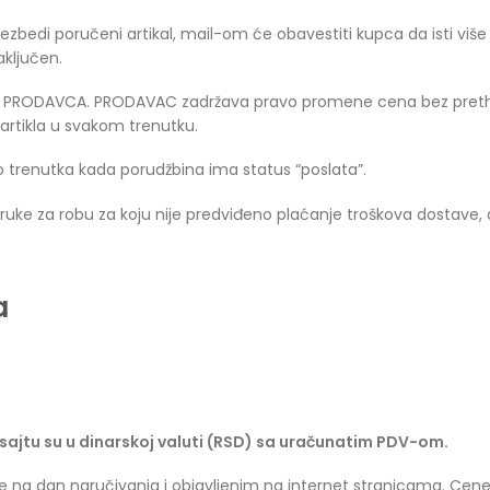
edi poručeni artikal, mail-om će obavestiti kupca da isti više n
aključen.
jtu PRODAVCA. PRODAVAC zadržava pravo promene cena bez preth
 artikla u svakom trenutku.
trenutka kada porudžbina ima status “poslata”.
ruke za robu za koju nije predviđeno plaćanje troškova dostave,
a
sajtu su u dinarskoj valuti (RSD) sa uračunatim PDV-om.
 na dan naručivanja i objavljenim na internet stranicama. Cene,