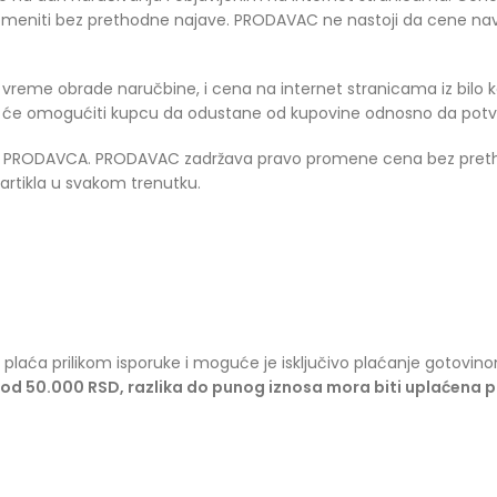
 promeniti bez prethodne najave. PRODAVAC ne nastoji da cene 
 vreme obrade naručbine, i cena na internet stranicama iz bilo
vac će omogućiti kupcu da odustane od kupovine odnosno da pot
jtu PRODAVCA. PRODAVAC zadržava pravo promene cena bez preth
 artikla u svakom trenutku.
laća prilikom isporuke i moguće je isključivo plaćanje gotovi
ći od 50.000 RSD, razlika do punog iznosa mora biti uplaćena 