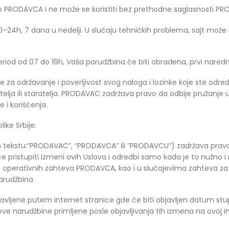
vo PRODAVCA i ne može se koristiti bez prethodne saglasnosti P
–24h, 7 dana u nedelji. U slučaju tehničkih problema, sajt može
iod od 07 do 19h, Vaša porudžbina će biti obrađena, prvi naredn
 za održavanje i poverljivost svog naloga i lozinke koje ste odredil
elja ili staratelja. PRODAVAC zadržava pravo da odbije pružanje u
e i korišćenja.
ike Srbije.
ekstu:”PRODAVAC”, “PRODAVCA” ili “PRODAVCU”) zadržava pravo i
pristupiti izmeni ovih Uslova i odredbi samo kada je to nužno i 
ih operativnih zahteva PRODAVCA, kao i u slučajevima zahteva za 
arudžbina.
javljene putem internet stranice gde će biti objavljen datum st
e narudžbine primljene posle objavljivanja tih izmena na ovoj int