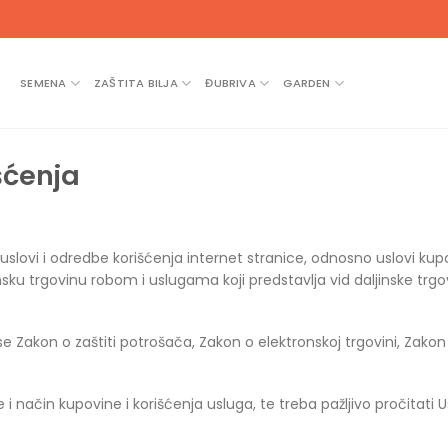
SEMENA
ZAŠTITA BILJA
ĐUBRIVA
GARDEN
šćenja
uslovi i odredbe korišćenja internet stranice, odnosno uslovi kup
onsku trgovinu robom i uslugama koji predstavlja vid daljinske trgo
se Zakon o zaštiti potrošača, Zakon o elektronskoj trgovini, Zako
i način kupovine i korišćenja usluga, te treba pažljivo pročitati U