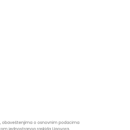
nja, obaveštenjima o osnovnim podacima
ikom jednostranog raskida Ugovora,