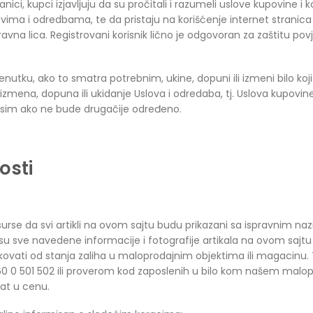
nici, kupci izjavljuju da su pročitali i razumeli uslove kupovine i 
ima i odredbama, te da pristaju na korišćenje internet stranica 
pravna lica. Registrovani korisnik lično je odgovoran za zaštitu povj
utku, ako to smatra potrebnim, ukine, dopuni ili izmeni bilo koj
akva izmena, dopuna ili ukidanje Uslova i odredaba, tj. Uslova kupov
, osim ako ne bude drugačije određeno.
osti
se da svi artikli na ovom sajtu budu prikazani sa ispravnim nazi
 sve navedene informacije i fotografije artikala na ovom sajtu
ikovati od stanja zaliha u maloprodajnim objektima ili magacinu.
(0)60 0 501 502 ili proverom kod zaposlenih u bilo kom našem ma
nat u cenu.