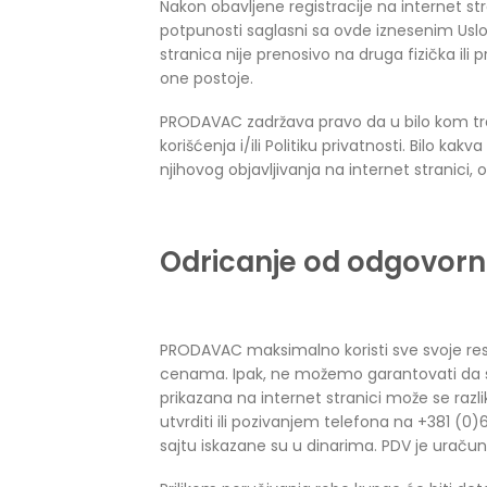
Nakon obavljene registracije na internet stra
potpunosti saglasni sa ovde iznesenim Uslov
stranica nije prenosivo na druga fizička ili 
one postoje.
PRODAVAC zadržava pravo da u bilo kom tren
korišćenja i/ili Politiku privatnosti. Bilo k
njihovog objavljivanja na internet stranici
Odricanje od odgovorn
PRODAVAC maksimalno koristi sve svoje resur
cenama. Ipak, ne možemo garantovati da su
prikazana na internet stranici može se razl
utvrditi ili pozivanjem telefona na +381 
sajtu iskazane su u dinarima. PDV je uraču