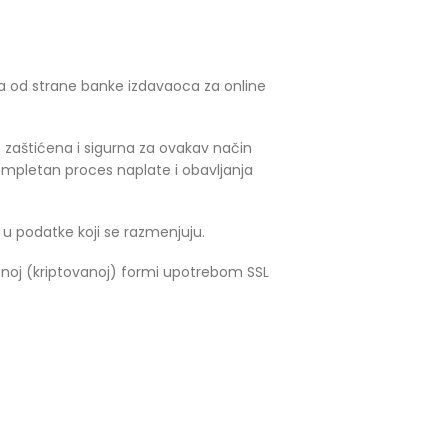
ena od strane banke izdavaoca za online
 zaštićena i sigurna za ovakav način
ompletan proces naplate i obavljanja
 u podatke koji se razmenjuju.
ćenoj (kriptovanoj) formi upotrebom SSL