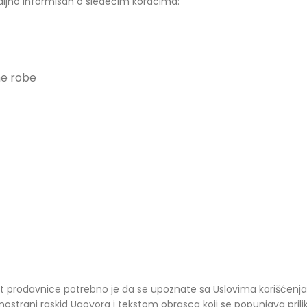
taljno informisan o sledećim koracima:
ne robe
net prodavnice potrebno je da se upoznate sa Uslovima korišće
trani raskid Ugovora i tekstom obrasca koji se popunjava pril