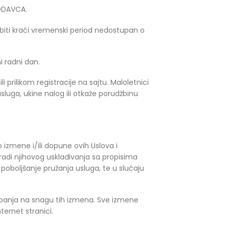
RODAVCA.
 biti kraći vremenski period nedostupan o
i radni dan.
i prilikom registracije na sajtu. Maloletnici
sluga, ukine nalog ili otkaže porudžbinu
zmene i/ili dopune ovih Uslova i
radi njihovog usklađivanja sa propisima
poboljšanje pružanja usluga, te u slučaju
upanja na snagu tih izmena. Sve izmene
ernet stranici.