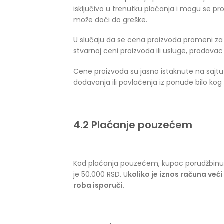
isključivo u trenutku plaćanja i mogu se
može doći do greške.
U slučaju da se cena proizvoda promeni za
stvarnoj ceni proizvoda ili usluge, proda
Cene proizvoda su jasno istaknute na sa
dodavanja ili povlačenja iz ponude bilo kog
4.2 Plaćanje pouzećem
Kod plaćanja pouzećem, kupac porudžbinu p
je 50.000 RSD. U
koliko je iznos računa ve
roba isporuči.