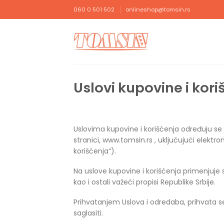
Прескочи
060 0 501 502
onlineshop@tomsin.rs
на
садржај
Uslovi kupovine i kori
Uslovima kupovine i korišćenja određuju se 
stranici, www.tomsin.rs , uključujući elektr
korišćenja“).
Na uslove kupovine i korišćenja primenjuje 
kao i ostali važeći propisi Republike Srbije.
Prihvatanjem Uslova i odredaba, prihvata se 
saglasiti.