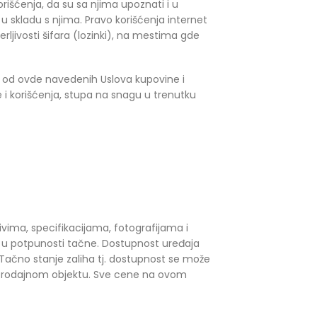
korišćenja, da su sa njima upoznati i u
u skladu s njima. Pravo korišćenja internet
erljivosti šifara (lozinki), na mestima gde
i od ovde navedenih Uslova kupovine i
ine i korišćenja, stupa na snagu u trenutku
vima, specifikacijama, fotografijama i
 u potpunosti tačne. Dostupnost uređaja
 Tačno stanje zaliha tj. dostupnost se može
loprodajnom objektu. Sve cene na ovom