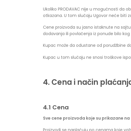
Ukoliko PRODAVAC nije u mogućnosti da obezb
otkazana. U tom slučaju Ugovor neće biti z
Cene proizvoda su jasno istaknute na sa
dodavanja ili povlačenja iz ponude bilo kog
Kupac može da odustane od porudžbine do 
Kupac u tom slučaju ne snosi troškove ispo
4. Cena i način plaćanj
4.1 Cena
Sve cene proizvoda koje su prikazane na 
Proizvodi se naplaćuju po cenama koje važe