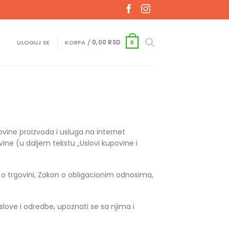
ULOGUJ SE
KORPA /
0,00
RSD
0
ovine proizvoda i usluga na internet
vine (u daljem tekstu „Uslovi kupovine i
n o trgovini, Zakon o obligacionim odnosima,
slove i odredbe, upoznati se sa njima i