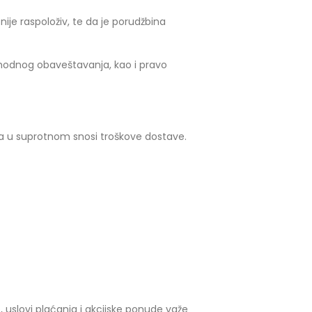
ije raspoloživ, te da je porudžbina
odnog obaveštavanja, kao i pravo
 a u suprotnom snosi troškove dostave.
 uslovi plaćanja i akcijske ponude važe