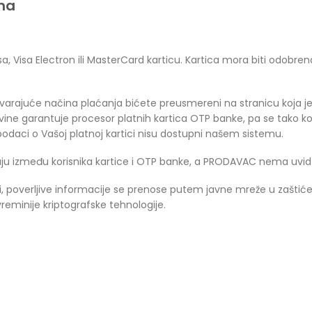
ama
isa, Visa Electron ili MasterCard karticu. Kartica mora biti odobr
varajuće načina plaćanja bićete preusmereni na stranicu koja je
vine garantuje procesor platnih kartica OTP banke, pa se tako k
podaci o Vašoj platnoj kartici nisu dostupni našem sistemu.
jaju između korisnika kartice i OTP banke, a PRODAVAC nema uvid
ci, poverljive informacije se prenose putem javne mreže u zašti
reminije kriptografske tehnologije.