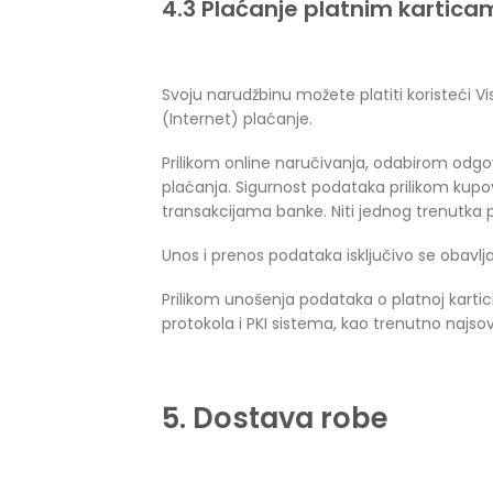
4.3 Plaćanje platnim kartic
Svoju narudžbinu možete platiti koristeći V
(Internet) plaćanje.
Prilikom online naručivanja, odabirom odgo
plaćanja. Sigurnost podataka prilikom kupo
transakcijama banke. Niti jednog trenutka 
Unos i prenos podataka isključivo se obavl
Prilikom unošenja podataka o platnoj karti
protokola i PKI sistema, kao trenutno najsov
5. Dostava robe