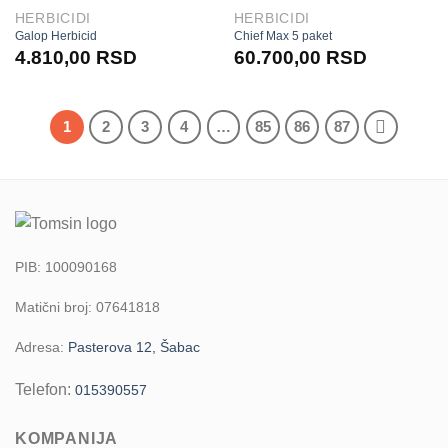
HERBICIDI
HERBICIDI
Galop Herbicid
Chief Max 5 paket
4.810,00
RSD
60.700,00
RSD
1
2
3
4
…
85
86
87
PIB: 100090168
Matični broj: 07641818
Adresa:
Pasterova 12, Šabac
Telefon:
015390557
KOMPANIJA