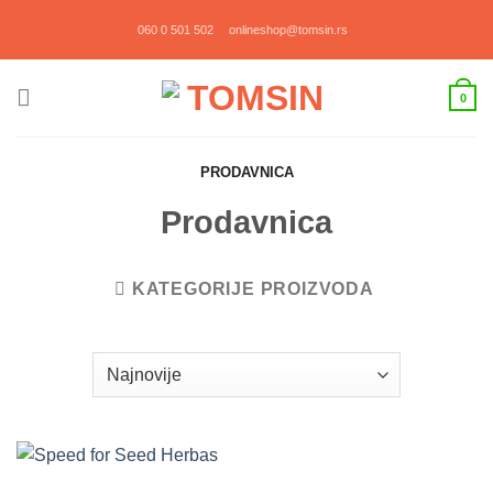
Прескочи
060 0 501 502
onlineshop@tomsin.rs
на
садржај
0
PRODAVNICA
Prodavnica
KATEGORIJE PROIZVODA