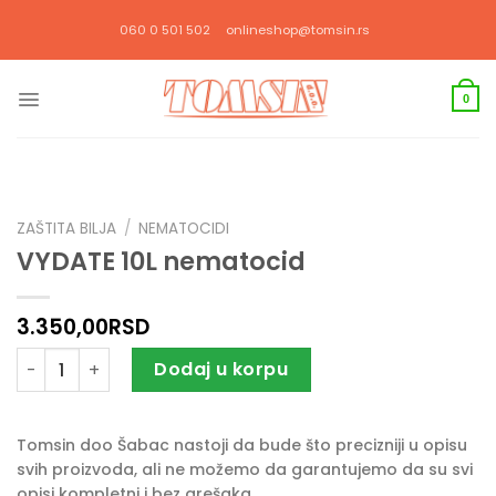
Прескочи
060 0 501 502
onlineshop@tomsin.rs
на
садржај
0
ZAŠTITA BILJA
/
NEMATOCIDI
VYDATE 10L nematocid
3.350,00
RSD
VYDATE 10L nematocid količina
Dodaj u korpu
Tomsin doo Šabac nastoji da bude što precizniji u opisu
svih proizvoda, ali ne možemo da garantujemo da su svi
opisi kompletni i bez grešaka.