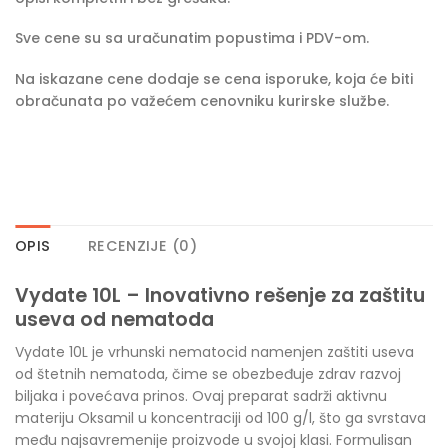
Sve cene su sa uračunatim popustima i PDV-om.
Na iskazane cene dodaje se cena isporuke, koja će biti
obračunata po važećem cenovniku kurirske službe.
OPIS
RECENZIJE (0)
Vydate 10L –
Inovativno rešenje za zaštitu
useva od nematoda
Vydate 10L je vrhunski nematocid namenjen zaštiti useva
od štetnih nematoda, čime se obezbeđuje zdrav razvoj
biljaka i povećava prinos. Ovaj preparat sadrži aktivnu
materiju Oksamil u koncentraciji od 100 g/l, što ga svrstava
među najsavremenije proizvode u svojoj klasi. Formulisan