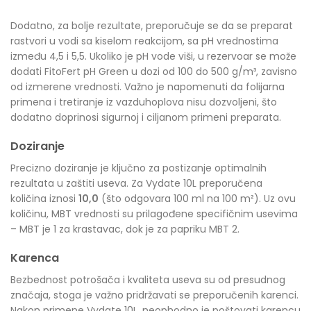
Dodatno, za bolje rezultate, preporučuje se da se preparat
rastvori u vodi sa kiselom reakcijom, sa pH vrednostima
između 4,5 i 5,5. Ukoliko je pH vode viši, u rezervoar se može
dodati FitoFert pH Green u dozi od 100 do 500 g/m³, zavisno
od izmerene vrednosti. Važno je napomenuti da folijarna
primena i tretiranje iz vazduhoplova nisu dozvoljeni, što
dodatno doprinosi sigurnoj i ciljanom primeni preparata.
Doziranje
Precizno doziranje je ključno za postizanje optimalnih
rezultata u zaštiti useva. Za Vydate 10L preporučena
količina iznosi
10,0
(što odgovara 100 ml na 100 m²). Uz ovu
količinu, MBT vrednosti su prilagođene specifičnim usevima
– MBT je 1 za krastavac, dok je za papriku MBT 2.
Karenca
Bezbednost potrošača i kvaliteta useva su od presudnog
značaja, stoga je važno pridržavati se preporučenih karenci.
Nakon primene Vydate 10L, neophodno je poštovati karencu