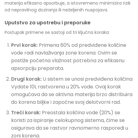
materija efikasno apsorbuje, a istovremeno minimizira rizik
od nepravilnog doziranja ili neželjenih nuspojava.
Uputstvo za upotrebu i preporuke
Postupak primene se sastoji od tri ključna koraka:
Prvi korak:
Primena 60% od predviđene količine
vode radi navlaživanja zone korena. Ovim se
postiže početna vlažnost potrebna za efikasnu
apsorpciju preparata.
Drugi korak:
U sistem se unosi predviđena količina
Vydate 10L rastvorena u 20% vode. Ovaj korak
omogućava da se aktivna materija brzo distribuira
do korena biljke i započne svoj delotvorni rad.
Treći korak:
Preostala količina vode (20%) se
koristi za ispiranje celokupnog sistema, čime se
osigurava da se rastvor ravnomerno rasporedi u
zoni korena.