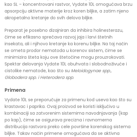
kao SL – koncentrovani rastvor, Vydate 10L omogućava brzu
apsorpciju aktivne materije kroz koren biljke, a zatim njeno
akropetalno kretanje do svih delova biljke.
Preparat je posebno dizajniran da inhibira holinesterazu,
čime se efikasno sprečava razvoj jaja i larvi štetnih
insekata, ali i njihovo kretanje ka korenu biljke. Na taj način
se ometa prodor nematoda u korenov sistem, čime se
minimizira šteta koju ove štetočine mogu prouzrokovati.
Spektar delovanja Vydate 10L obuhvata i slobodnoživuće i
cistolike nematode, kao što su
Meloidogynae spp.,
Globodera spp. i Heterodera spp
.
Primena
Vydate 10L se preporučuje za primenu kod useva kao što su
krastavac i paprika. Ovaj proizvod se koristi isključivo u
kombinaciji sa zatvorenim sistemima navodnjavanja (kap
po kap), čime se osigurava precizna i ravnomerna
distribucija rastvora preko cele površine korenskog sistema
biljke. Takav način primene omogućava da se aktivna