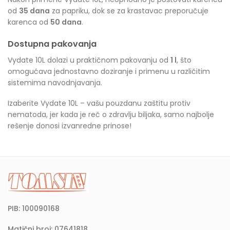
od
35 dana
za papriku, dok se za krastavac preporučuje
karenca od
50 dana
.
Dostupna pakovanja
Vydate 10L dolazi u praktičnom pakovanju od
1 l
, što
omogućava jednostavno doziranje i primenu u različitim
sistemima navodnjavanja.
Izaberite Vydate 10L – vašu pouzdanu zaštitu protiv
nematoda, jer kada je reč o zdravlju biljaka, samo najbolje
rešenje donosi izvanredne prinose!
PIB: 100090168
Matični broj: 07641818