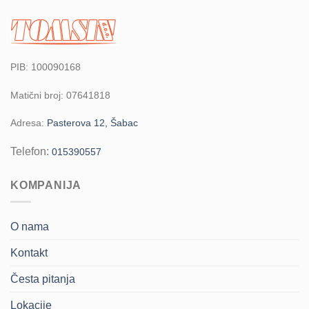
PIB: 100090168
Matični broj: 07641818
Adresa:
Pasterova 12, Šabac
Telefon:
015390557
KOMPANIJA
O nama
Kontakt
Česta pitanja
Lokacije