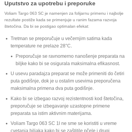
Uputstvo za upotrebu i preporuke
Voliam Targo 063 SC je namenjen za folijarnu primenu i najbolje
rezultate postiže kada se primenjuje u ranim fazama razvoja
štetočina. Da bi se postigao optimalan efekat:
Tretman se preporučuje u večernjim satima kada
temperature ne prelaze 28°C.
Preporučuje se ravnomerno nanošenje preparata na
biljke kako bi se osigurala maksimalna efikasnost.
U usevu paradajza preparat se može primeniti do četiri
puta godišnje, dok je u ostalim usevima preporučena
maksimalna primena dva puta godišnje.
Kako bi se izbegao razvoj rezistentnosti kod štetočina,
preporučuje se izbegavanje uzastopne primene
preparata sa istim aktivnim materijama.
Voliam Targo 063 SC 1l ne sme se koristiti u vreme
cvetanja biljaka kako bi se zaštitile pčele i drugi