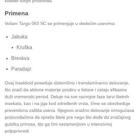
kvalitet svojih proizvoda.
Primena
Voliam Targo 063 SC se primenjuje u sledećim usevima:
Jabuka
Kruška
Breskva
Paradajz
Ovaj insekticid poseduje sistemično i translaminarno delovanje,
što znači da aktivne materije prodiru u listove i ostaju efikasne
duži vremenski period. Deluje na sve razvojne faze larvi štetnih
insekata, kao i na jaja kod određenih vrsta, čime se obezbeđuje
preventivna zaštita useva. Njegovo snažno delovanje omogućava
proizvođačima da spreče štete pre nego što dođe do značajnog
gubitka prinosa, što ga čini nezamenjivim u intenzivnoj
poljoprivredi.