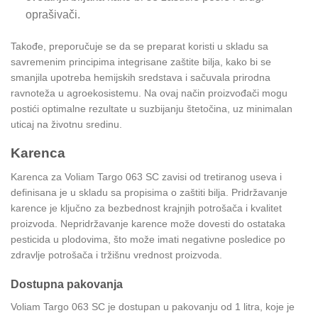
oprašivači.
Takođe, preporučuje se da se preparat koristi u skladu sa
savremenim principima integrisane zaštite bilja, kako bi se
smanjila upotreba hemijskih sredstava i sačuvala prirodna
ravnoteža u agroekosistemu. Na ovaj način proizvođači mogu
postići optimalne rezultate u suzbijanju štetočina, uz minimalan
uticaj na životnu sredinu.
Karenca
Karenca za Voliam Targo 063 SC zavisi od tretiranog useva i
definisana je u skladu sa propisima o zaštiti bilja. Pridržavanje
karence je ključno za bezbednost krajnjih potrošača i kvalitet
proizvoda. Nepridržavanje karence može dovesti do ostataka
pesticida u plodovima, što može imati negativne posledice po
zdravlje potrošača i tržišnu vrednost proizvoda.
Dostupna pakovanja
Voliam Targo 063 SC je dostupan u pakovanju od 1 litra, koje je