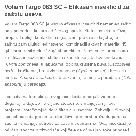
Voliam Targo 063 SC –
Efikasan insekticid za
zaštitu useva
Voliam Targo 063 SC je visoko efikasan insekticid namenjen zaštiti
poljoprivrednih kultura od širokog spektra štetnih insekata. Ovaj
preparat deluje kontaktno i digestivno, pružajući dugotrajnu
zaštitu zahvaljujući jedinstvenoj kombinaciji aktivnih materija: 45
g/l hlorantraniliprola i 18 g/l abamektina. Posebno je formulisano
za efikasno suzbijanje štetočina kao što su jabukov smotavac
(
Cydia pomonella
) u jabukama, obična kruškina buva (
Cacopsylla
pyri
) u kruškama, breskvin smotavac (
Cydia molesta
) i breskvin
moljac (
Anarsia lineatella
) u breskvama, te moljac paradajza (
Tuta
absoluta
) u paradajzu.
Jedinstvena formulacija ovog insekticida omogućava brzo i
dugotrajno dejstvo na ciljane štetočine, smanjujući njihovu
brojnost i sprečavajući dalje širenje u usevima. Zahvaljujući svojoj
sposobnosti da prodire u biljno tkivo, preparat pruža dugotrajnu
zaštitu i smanjuje potrebu za čestim tretmanima. Ovaj insekticid je
odličan izbor za proizvođače koji žele da očuvaju visoke prinose i