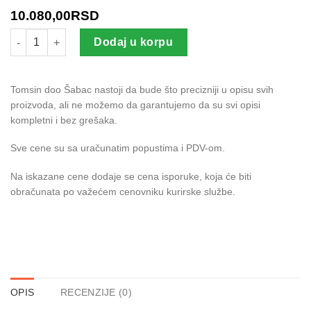
10.080,00
RSD
Voliam Targo 063 SC 1 l količina
Dodaj u korpu
Tomsin doo Šabac nastoji da bude što precizniji u opisu svih
proizvoda, ali ne možemo da garantujemo da su svi opisi
kompletni i bez grešaka.
Sve cene su sa uračunatim popustima i PDV-om.
Na iskazane cene dodaje se cena isporuke, koja će biti
obračunata po važećem cenovniku kurirske službe.
OPIS
RECENZIJE (0)