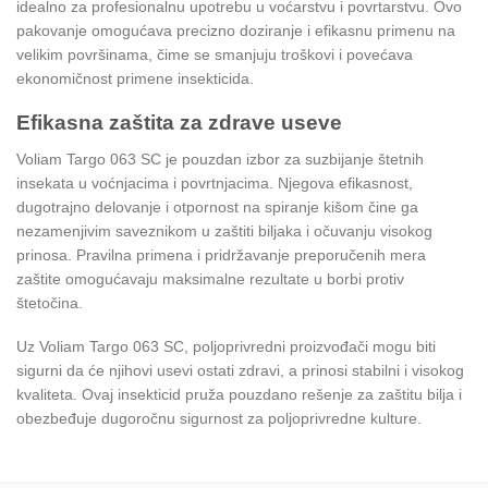
idealno za profesionalnu upotrebu u voćarstvu i povrtarstvu. Ovo
pakovanje omogućava precizno doziranje i efikasnu primenu na
velikim površinama, čime se smanjuju troškovi i povećava
ekonomičnost primene insekticida.
Efikasna zaštita za zdrave useve
Voliam Targo 063 SC je pouzdan izbor za suzbijanje štetnih
insekata u voćnjacima i povrtnjacima. Njegova efikasnost,
dugotrajno delovanje i otpornost na spiranje kišom čine ga
nezamenjivim saveznikom u zaštiti biljaka i očuvanju visokog
prinosa. Pravilna primena i pridržavanje preporučenih mera
zaštite omogućavaju maksimalne rezultate u borbi protiv
štetočina.
Uz Voliam Targo 063 SC, poljoprivredni proizvođači mogu biti
sigurni da će njihovi usevi ostati zdravi, a prinosi stabilni i visokog
kvaliteta. Ovaj insekticid pruža pouzdano rešenje za zaštitu bilja i
obezbeđuje dugoročnu sigurnost za poljoprivredne kulture.