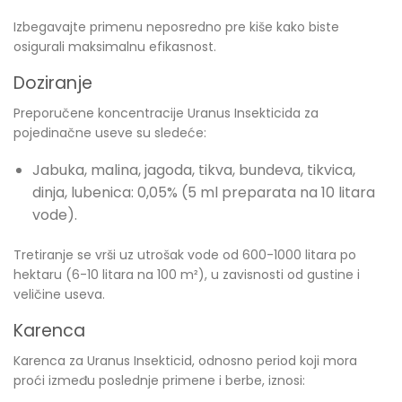
Izbegavajte primenu neposredno pre kiše kako biste
osigurali maksimalnu efikasnost.
Doziranje
Preporučene koncentracije Uranus Insekticida za
pojedinačne useve su sledeće:
Jabuka, malina, jagoda, tikva, bundeva, tikvica,
dinja, lubenica: 0,05% (5 ml preparata na 10 litara
vode).
Tretiranje se vrši uz utrošak vode od 600-1000 litara po
hektaru (6-10 litara na 100 m²), u zavisnosti od gustine i
veličine useva.
Karenca
Karenca za Uranus Insekticid, odnosno period koji mora
proći između poslednje primene i berbe, iznosi: