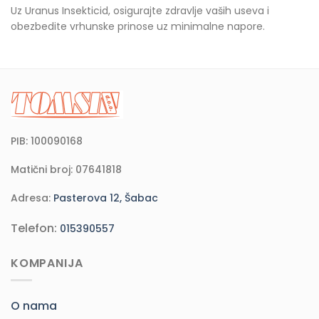
Uz Uranus Insekticid, osigurajte zdravlje vaših useva i
obezbedite vrhunske prinose uz minimalne napore.
PIB: 100090168
Matični broj: 07641818
Adresa:
Pasterova 12, Šabac
Telefon:
015390557
KOMPANIJA
O nama