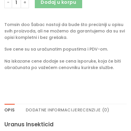
Dodaj u korpu
Tomsin doo Šabac nastoji da bude što precizniji u opisu
svih proizvoda, ali ne možemo da garantujemo da su svi
opisi kompletni i bez grešaka.
Sve cene su sa uračunatim popustima i PDV-om.
Na iskazane cene dodaje se cena isporuke, koja će biti
obračunata po važećem cenovniku kurirske službe.
OPIS
DODATNE INFORMACIJE
RECENZIJE (0)
Uranus Insekticid