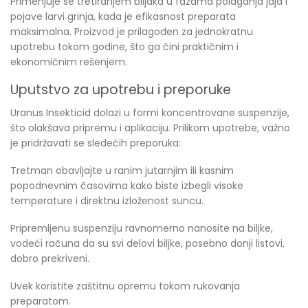
Primenjuje se tretiranjem biljaka u fazama polaganja jaja i
pojave larvi grinja, kada je efikasnost preparata
maksimalna. Proizvod je prilagođen za jednokratnu
upotrebu tokom godine, što ga čini praktičnim i
ekonomičnim rešenjem.
Uputstvo za upotrebu i preporuke
Uranus Insekticid dolazi u formi koncentrovane suspenzije,
što olakšava pripremu i aplikaciju. Prilikom upotrebe, važno
je pridržavati se sledećih preporuka:
Tretman obavljajte u ranim jutarnjim ili kasnim
popodnevnim časovima kako biste izbegli visoke
temperature i direktnu izloženost suncu.
Pripremljenu suspenziju ravnomerno nanosite na biljke,
vodeći računa da su svi delovi biljke, posebno donji listovi,
dobro prekriveni.
Uvek koristite zaštitnu opremu tokom rukovanja
preparatom.