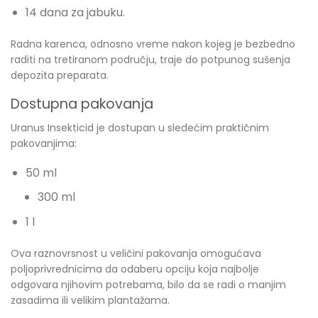
14 dana za jabuku.
Radna karenca, odnosno vreme nakon kojeg je bezbedno
raditi na tretiranom području, traje do potpunog sušenja
depozita preparata.
Dostupna pakovanja
Uranus Insekticid je dostupan u sledećim praktičnim
pakovanjima:
50 ml
300 ml
1 l
Ova raznovrsnost u veličini pakovanja omogućava
poljoprivrednicima da odaberu opciju koja najbolje
odgovara njihovim potrebama, bilo da se radi o manjim
zasadima ili velikim plantažama.