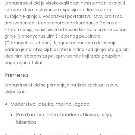
Uranus Insekticid je visokokvalitetan nesistemični akaricid
sa kontaktnim delovanjem, specijalno dizajniran za
suzbijanje grinja u voćarstvu i povrtarstvu. Ovaj proizvod,
proizveden od strane renomirane kompanije Galenika-
Fitofarmacija, koristi se za efikasnu kontrolu crvene voćne
grinje (Panonychus ulmi) i običnog paučinara
(Tetranychus urticae). Njegov mehanizam delovanja
baziran je na inhibiciji biosinteze hitina kod grinja, što ga čini
idealnim izborom za poljoprivrednike koji traže pouzdan i
dugotrajan efekat.
Primena
Uranus Insekticid se primenjuje na širok spektar useva,
uključujući:
Voćarstvo: jabuka, malina, jagoda
Povrtarstvo: tikva, bundeva, tikvica, dinja,
lubenica