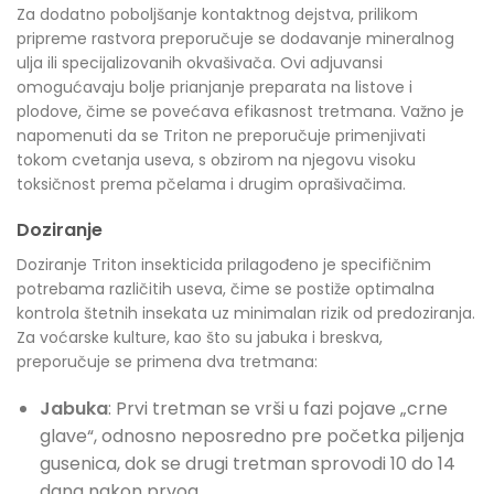
Za dodatno poboljšanje kontaktnog dejstva, prilikom
pripreme rastvora preporučuje se dodavanje mineralnog
ulja ili specijalizovanih okvašivača. Ovi adjuvansi
omogućavaju bolje prianjanje preparata na listove i
plodove, čime se povećava efikasnost tretmana. Važno je
napomenuti da se Triton ne preporučuje primenjivati
tokom cvetanja useva, s obzirom na njegovu visoku
toksičnost prema pčelama i drugim oprašivačima.
Doziranje
Doziranje Triton insekticida prilagođeno je specifičnim
potrebama različitih useva, čime se postiže optimalna
kontrola štetnih insekata uz minimalan rizik od predoziranja.
Za voćarske kulture, kao što su jabuka i breskva,
preporučuje se primena dva tretmana:
Jabuka
: Prvi tretman se vrši u fazi pojave „crne
glave“, odnosno neposredno pre početka piljenja
gusenica, dok se drugi tretman sprovodi 10 do 14
dana nakon prvog.