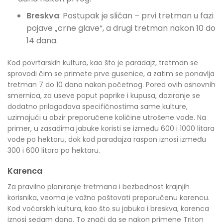
Breskva
: Postupak je sličan – prvi tretman u fazi
pojave „crne glave“, a drugi tretman nakon 10 do
14 dana.
Kod povrtarskih kultura, kao što je paradajz, tretman se
sprovodi čim se primete prve gusenice, a zatim se ponavlja
tretman 7 do 10 dana nakon početnog. Pored ovih osnovnih
smernica, za useve poput paprike i kupusa, doziranje se
dodatno prilagođava specifičnostima same kulture,
uzimajući u obzir preporučene količine utrošene vode. Na
primer, u zasadima jabuke koristi se između 600 i 1000 litara
vode po hektaru, dok kod paradajza raspon iznosi između
300 i 600 litara po hektaru.
Karenca
Za pravilno planiranje tretmana i bezbednost krajnjih
korisnika, veoma je važno poštovati preporučenu karencu.
Kod voćarskih kultura, kao što su jabuka i breskva, karenca
iznosi sedam dana. To znači da se nakon primene Triton