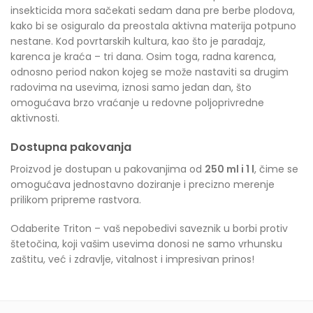
insekticida mora sačekati sedam dana pre berbe plodova,
kako bi se osiguralo da preostala aktivna materija potpuno
nestane. Kod povrtarskih kultura, kao što je paradajz,
karenca je kraća – tri dana. Osim toga, radna karenca,
odnosno period nakon kojeg se može nastaviti sa drugim
radovima na usevima, iznosi samo jedan dan, što
omogućava brzo vraćanje u redovne poljoprivredne
aktivnosti.
Dostupna pakovanja
Proizvod je dostupan u pakovanjima od
250 ml i 1 l
, čime se
omogućava jednostavno doziranje i precizno merenje
prilikom pripreme rastvora.
Odaberite Triton – vaš nepobedivi saveznik u borbi protiv
štetočina, koji vašim usevima donosi ne samo vrhunsku
zaštitu, već i zdravlje, vitalnost i impresivan prinos!