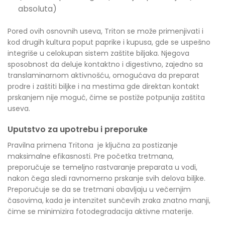
absoluta)
Pored ovih osnovnih useva, Triton se može primenjivati i
kod drugih kultura poput paprike i kupusa, gde se uspešno
integriše u celokupan sistem zaštite biljaka. Njegova
sposobnost da deluje kontaktno i digestivno, zajedno sa
translaminarnom aktivnošću, omogućava da preparat
prodre i zaštiti biljke i na mestima gde direktan kontakt
prskanjem nije moguć, čime se postiže potpunija zaštita
useva.
Uputstvo za upotrebu i preporuke
Pravilna primena Tritona je ključna za postizanje
maksimalne efikasnosti. Pre početka tretmana,
preporučuje se temeljno rastvaranje preparata u vodi,
nakon čega sledi ravnomerno prskanje svih delova biljke.
Preporučuje se da se tretmani obavljaju u večernjim
časovima, kada je intenzitet sunčevih zraka znatno manji,
čime se minimizira fotodegradacija aktivne materije.