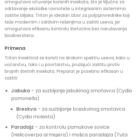
omogućava očuvanje korisnih insekata, što je ključno za
održavanje ekološke ravnoteže u integrisanim sistemima
zaštite biljaka. Triton je idealan izbor za poljoprivrednike koji
teže modernim i održivim rešenjima u zaštiti useva, jer
omogućava efikasnu kontrolu štetočina bez narušavanja
biodiverziteta.
Primena
Triton Insekticid se koristi na širokom spektru useva, kako u
voćarstvu, tako i u povrtarstvu, pružajući zaštitu protiv
brojnih štetnih insekata. Preparat je posebno efikasan u
zaštiti:
Jabuka
– za suzbijanje jabukinog smotavca (Cydia
pomonella)
Breskva
– za suzbijanje breskvinog smotavca
(Cydia molesta)
Paradajz
– za kontrolu pamukove sovice
(Helicoverpa armigera) i moljca paradajza (Tuta