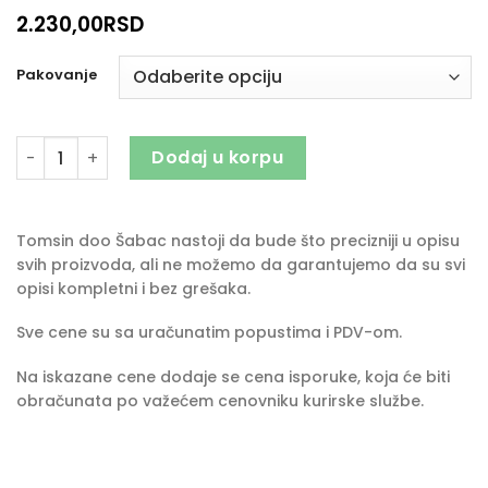
2.230,00
RSD
Pakovanje
Triton Insekticid količina
Dodaj u korpu
Tomsin doo Šabac nastoji da bude što precizniji u opisu
svih proizvoda, ali ne možemo da garantujemo da su svi
opisi kompletni i bez grešaka.
Sve cene su sa uračunatim popustima i PDV-om.
Na iskazane cene dodaje se cena isporuke, koja će biti
obračunata po važećem cenovniku kurirske službe.