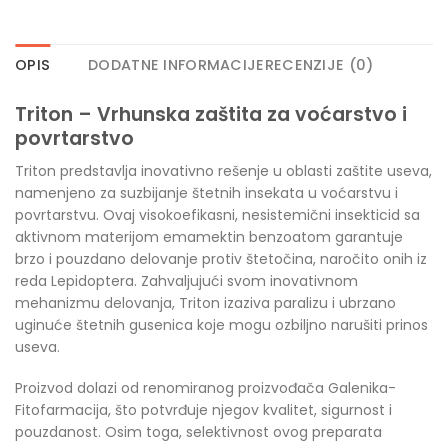
OPIS
DODATNE INFORMACIJE
RECENZIJE (0)
Triton –
Vrhunska zaštita za voćarstvo i
povrtarstvo
Triton predstavlja inovativno rešenje u oblasti zaštite useva,
namenjeno za suzbijanje štetnih insekata u voćarstvu i
povrtarstvu. Ovaj visokoefikasni, nesistemični insekticid sa
aktivnom materijom emamektin benzoatom garantuje
brzo i pouzdano delovanje protiv štetočina, naročito onih iz
reda Lepidoptera. Zahvaljujući svom inovativnom
mehanizmu delovanja, Triton izaziva paralizu i ubrzano
uginuće štetnih gusenica koje mogu ozbiljno narušiti prinos
useva.
Proizvod dolazi od renomiranog proizvođača Galenika-
Fitofarmacija, što potvrđuje njegov kvalitet, sigurnost i
pouzdanost. Osim toga, selektivnost ovog preparata