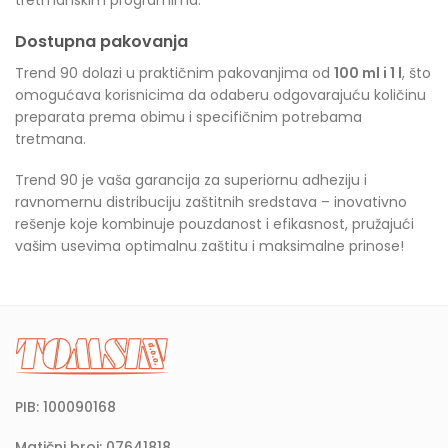
tretmanskim programima.
Dostupna pakovanja
Trend 90 dolazi u praktičnim pakovanjima od
100 ml i 1 l
, što
omogućava korisnicima da odaberu odgovarajuću količinu
preparata prema obimu i specifičnim potrebama
tretmana.
Trend 90 je vaša garancija za superiornu adheziju i
ravnomernu distribuciju zaštitnih sredstava – inovativno
rešenje koje kombinuje pouzdanost i efikasnost, pružajući
vašim usevima optimalnu zaštitu i maksimalne prinose!
PIB: 100090168
Matični broj: 07641818