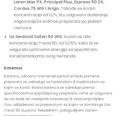
Laren Max PX, Principal Plus, Express 50 SX,
Cordus 75 WG i Arigo:
Takođe se koristi
koncentracija od 0,1%, što odgovara dodavanju
odgovarajuće količine preparata po jedinici
rastvora.
Uz herbicid Safari 50 WG:
Koristi se niža
koncentracija Trend 90, od 0,05%, kako bi se
osigurala optimalna sinergija sa specifičnim
karakteristikama ovog herbicida.
Karenca
Karenca, odnosno vremenski period između primene
preparata se usklađuje sa herbicidom ili insekticidom sa
kojim se koristi. Radna karenca se određuje prema
specifičnostima pripadajućeg preparata, čime se osigurava
da ne dođe do neželjenih interakcija ili oštećenja biljaka.
Ova usklađenost sa preparatom sa kojim se kombinuje čini
Trend 90 izuzetno fleksibilnim i prilagodljivim raznim