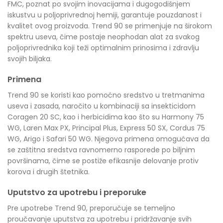
FMC, poznat po svojim inovacijama i dugogodišnjem
iskustvu u poljoprivrednoj hemiji, garantuje pouzdanost i
kvalitet ovog proizvoda. Trend 90 se primenjuje na širokom
spektru useva, čime postaje neophodan alat za svakog
poljoprivrednika koji teži optimalnim prinosima i zdravlju
svojih biljaka.
Primena
Trend 90 se koristi kao pomoćno sredstvo u tretmanima
useva i zasada, naročito u kombinaciji sa insekticidom
Coragen 20 SC, kao i herbicidima kao što su Harmony 75
WG, Laren Max PX, Principal Plus, Express 50 SX, Cordus 75
WG, Arigo i Safari 50 WG. Njegova primena omogućava da
se zaštitna sredstva ravnomerno rasporede po biljnim
površinama, čime se postiže efikasnije delovanje protiv
korova i drugih štetnika.
Uputstvo za upotrebu i preporuke
Pre upotrebe Trend 90, preporučuje se temeljno
proučavanje uputstva za upotrebu i pridržavanje svih