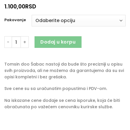
1.100,00
RSD
Pakovanje
TREND 90 količina
Dodaj u korpu
Tomsin doo Šabac nastoji da bude što precizniji u opisu
svih proizvoda, ali ne možemo da garantujemo da su svi
opisi kompletni i bez grešaka.
Sve cene su sa uračunatim popustima i PDV-om.
Na iskazane cene dodaje se cena isporuke, koja će biti
obračunata po važećem cenovniku kurirske službe.