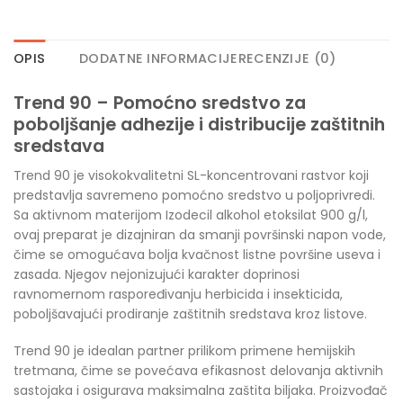
OPIS
DODATNE INFORMACIJE
RECENZIJE (0)
Trend 90 –
Pomoćno sredstvo za
poboljšanje adhezije i distribucije zaštitnih
sredstava
Trend 90 je visokokvalitetni SL-koncentrovani rastvor koji
predstavlja savremeno pomoćno sredstvo u poljoprivredi.
Sa aktivnom materijom Izodecil alkohol etoksilat 900 g/l,
ovaj preparat je dizajniran da smanji površinski napon vode,
čime se omogućava bolja kvačnost listne površine useva i
zasada. Njegov nejonizujući karakter doprinosi
ravnomernom raspoređivanju herbicida i insekticida,
poboljšavajući prodiranje zaštitnih sredstava kroz listove.
Trend 90 je idealan partner prilikom primene hemijskih
tretmana, čime se povećava efikasnost delovanja aktivnih
sastojaka i osigurava maksimalna zaštita biljaka. Proizvođač