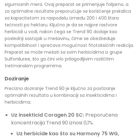
sigurnosnih mera. Ovaj preparat se primenjuje folijarno, a
za optimalne rezultate preporučuje se korišćenje prskalica
sa kapacitetom za raspodelu između 200 i 400 litara
tečnosti po hektaru. Ključno je da se najpre rastvore
herbicidi u vodi, nakon čega se Trend 90 dodaje kao
poslednji sastojak u mešavinu, čime se obezbeđuje
kompatibilnost i sprečava mogućnost fitotoksičnih reakcija.
Preparat se može mešati sa svim herbicidima iz grupe
Sulfoniluree, što ga čini vrlo prilagodljivim različitim
tretmanskim programima.
Doziranje
Precizno doziranje Trend 90 je ključno za postizanje
optimalnih rezultata u kombinaciji sa insekticidima i
herbicidima.
Uz insekticid Coragen 20 SC:
Preporučena
koncentracija Trend 90 iznosi 0,1%.
Uz herbicide kao što su Harmony 75 WG,