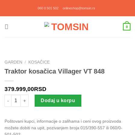
Прескочи
060 0 501 502
onlineshop@tomsin.rs
на
садржај
0
GARDEN
/
KOSAČICE
Traktor kosačica Villager VT 848
379.999,00
RSD
Traktor kosačica Villager VT 848 količina
Dodaj u korpu
Poštovani kupci, informacije o zalihama i ceni ovog proizvoda
možete dobiti na upit, pozivanjem broja 015/390-557 ili 060/0-
501-502.