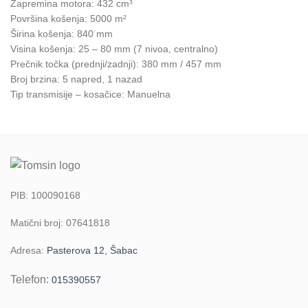
Zapremina motora: 432 cm³
Površina košenja: 5000 m²
Širina košenja: 840 mm
Visina košenja: 25 – 80 mm (7 nivoa, centralno)
Prečnik točka (prednji/zadnji): 380 mm / 457 mm
Broj brzina: 5 napred, 1 nazad
Tip transmisije – kosačice: Manuelna
PIB: 100090168
Matični broj: 07641818
Adresa:
Pasterova 12, Šabac
Telefon:
015390557