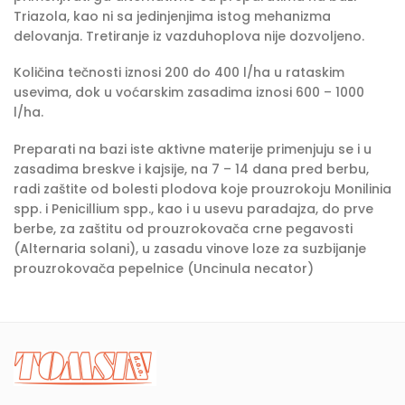
Triazola, kao ni sa jedinjenjima istog mehanizma
delovanja. Tretiranje iz vazduhoplova nije dozvoljeno.
Količina tečnosti iznosi 200 do 400 l/ha u rataskim
usevima, dok u voćarskim zasadima iznosi 600 – 1000
l/ha.
Preparati na bazi iste aktivne materije primenjuju se i u
zasadima breskve i kajsije, na 7 – 14 dana pred berbu,
radi zaštite od bolesti plodova koje prouzrokoju Monilinia
spp. i Penicillium spp., kao i u usevu paradajza, do prve
berbe, za zaštitu od prouzrokovača crne pegavosti
(Alternaria solani), u zasadu vinove loze za suzbijanje
prouzrokovača pepelnice (Uncinula necator)