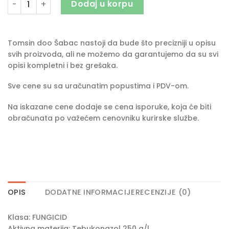
Dodaj u korpu
Tomsin doo Šabac nastoji da bude što precizniji u opisu
svih proizvoda, ali ne možemo da garantujemo da su svi
opisi kompletni i bez grešaka.
Sve cene su sa uračunatim popustima i PDV-om.
Na iskazane cene dodaje se cena isporuke, koja će biti
obračunata po važećem cenovniku kurirske službe.
OPIS
DODATNE INFORMACIJE
RECENZIJE (0)
Klasa: FUNGICID
Aktivna materija: Tebukonazol 250 g/l