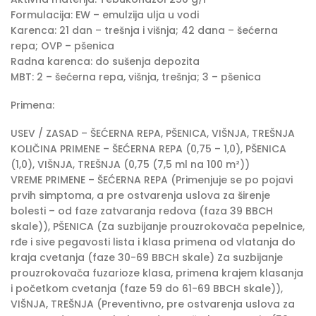
Formulacija: EW – emulzija ulja u vodi
Karenca: 21 dan – trešnja i višnja; 42 dana – šećerna
repa; OVP – pšenica
Radna karenca: do sušenja depozita
MBT: 2 – šećerna repa, višnja, trešnja; 3 – pšenica
Primena:
USEV / ZASAD – ŠEĆERNA REPA, PŠENICA, VIŠNJA, TREŠNJA
KOLIČINA PRIMENE – ŠEĆERNA REPA (0,75 – 1,0), PŠENICA
(1,0), VIŠNJA, TREŠNJA (0,75 (7,5 ml na 100 m²))
VREME PRIMENE – ŠEĆERNA REPA (Primenjuje se po pojavi
prvih simptoma, a pre ostvarenja uslova za širenje
bolesti – od faze zatvaranja redova (faza 39 BBCH
skale)), PŠENICA (Za suzbijanje prouzrokovača pepelnice,
rđe i sive pegavosti lista i klasa primena od vlatanja do
kraja cvetanja (faze 30-69 BBCH skale) Za suzbijanje
prouzrokovača fuzarioze klasa, primena krajem klasanja
i početkom cvetanja (faze 59 do 61-69 BBCH skale)),
VIŠNJA, TREŠNJA (Preventivno, pre ostvarenja uslova za