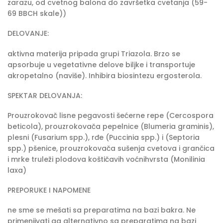
zarazu, od cvetnog balona do završetka cvetanja (59-
69 BBCH skale))
DELOVANJE:
aktivna materija pripada grupi Triazola. Brzo se
apsorbuje u vegetativne delove biljke i transportuje
akropetalno (naviše). Inhibira biosintezu ergosterola.
SPEKTAR DELOVANJA:
Prouzrokovač lisne pegavosti šećerne repe (Cercospora
beticola), prouzrokovača pepelnice (Blumeria graminis),
plesni (Fusarium spp.), rđe (Puccinia spp.) i (Septoria
spp.) pšenice, prouzrokovača sušenja cvetova i grančica
i mrke truleži plodova koštičavih voćnihvrsta (Monilinia
laxa)
PREPORUKE I NAPOMENE
ne sme se mešati sa preparatima na bazi bakra. Ne
primenjivati ga alternativno sa preparatima na bazi