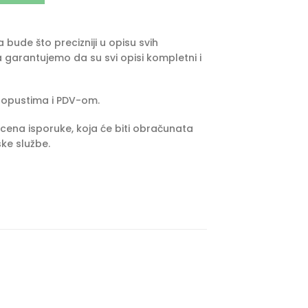
bude što precizniji u opisu svih
 garantujemo da su svi opisi kompletni i
popustima i PDV-om.
cena isporuke, koja će biti obračunata
ke službe.