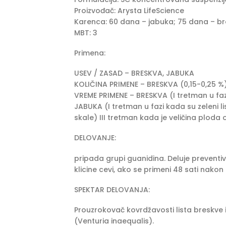
Proizvođač: Arysta LifeScience
Karenca: 60 dana – jabuka; 75 dana – b
MBT: 3
Primena:
USEV / ZASAD – BRESKVA, JABUKA
KOLIČINA PRIMENE – BRESKVA (0,15-0,25 %)
VREME PRIMENE – BRESKVA (I tretman u faz
JABUKA (I tretman u fazi kada su zeleni l
skale) III tretman kada je veličina plod
DELOVANJE:
pripada grupi guanidina. Deluje preventiv
klicine cevi, ako se primeni 48 sati nakon 
SPEKTAR DELOVANJA:
Prouzrokovač kovrdžavosti lista breskve 
(Venturia inaequalis).