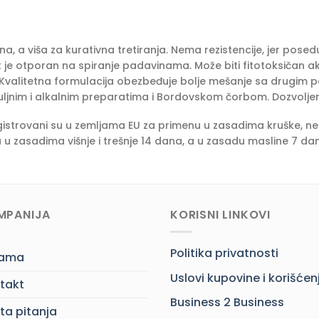
vna, a viša za kurativna tretiranja. Nema rezistencije, jer pos
rat je otporan na spiranje padavinama. Može biti fitotoksiča
 Kvalitetna formulacija obezbeđuje bolje mešanje sa drugim 
 uljnim i alkalnim preparatima i Bordovskom čorbom. Dozvoljen
gistrovani su u zemljama EU za primenu u zasadima kruške, nekt
 u zasadima višnje i trešnje 14 dana, a u zasadu masline 7 da
MPANIJA
KORISNI LINKOVI
Politika privatnosti
nama
Uslovi kupovine i korišćen
takt
Business 2 Business
ta pitanja