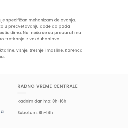
eduje specifičan mehanizam delovanja,
n ako u precvetavanju dođe do pada
pesticidima. Ne meša se sa preparatima
o tretiranje iz vazduhoplova.
arine, višnje, trešnje i masline. Karenca
na.
RADNO VREME CENTRALE
Radnim danima: 8h-16h
ja
Subotom: 8h-14h