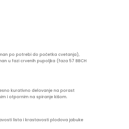
etman po potrebi do početka cvetanja),
tman u fazi crvenih pupoljka (faza 57 BBCH
zvesno kurativno delovanje na porast
anim i otpornim na spiranje kišom.
osti lista i krastavosti plodova jabuke