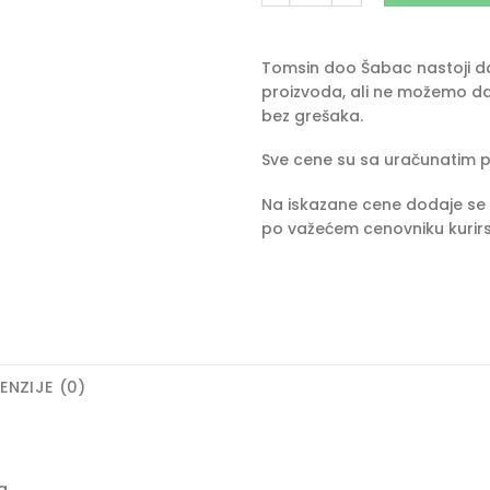
Tomsin doo Šabac nastoji da 
proizvoda, ali ne možemo da
bez grešaka.
Sve cene su sa uračunatim 
Na iskazane cene dodaje se 
po važećem cenovniku kurirs
ENZIJE (0)
a