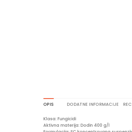
OPIS
DODATNE INFORMACIJE
REC
Klasa: Fungicidi
Aktivna materija: Dodin 400 g/l
Formulacija: SC koncentrovana suspenzij