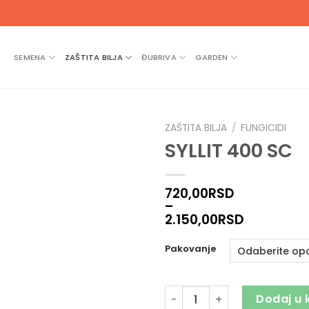
SEMENA
ZAŠTITA BILJA
ĐUBRIVA
GARDEN
ZAŠTITA BILJA
/
FUNGICIDI
SYLLIT 400 SC
720,00
RSD
–
2.150,00
RSD
Pakovanje
SYLLIT 400 SC količina
Dodaj u 