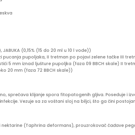
reskva
, JABUKA (0,15% (15 do 20 ml u 10 l vode))
i pucanja pupoljaka, II tretman po pojavi zelene tačke III tr
istići 5 mm iznad ljušture pupoljka (faza 09 BBCH skale) II tre
a oko 20 mm (faza 72 BBCH skale))
no, sprečava klijanje spora fitopatogenih gljiva. Poseduje i i
infekcije. Vezuje sa za voštani sloj na biljci, što ga čini postoj
i nektarine (Taphrina deformans), prouzrokovač čađave pegav