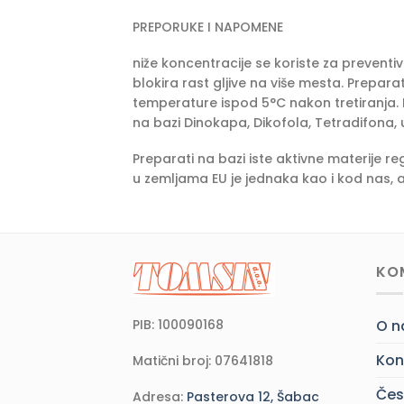
PREPORUKE I NAPOMENE
niže koncentracije se koriste za preventi
blokira rast gljive na više mesta. Prepa
temperature ispod 5°C nakon tretiranja.
na bazi Dinokapa, Dikofola, Tetradifona,
Preparati na bazi iste aktivne materije re
u zemljama EU je jednaka kao i kod nas, a
KO
PIB: 100090168
O 
Kon
Matični broj: 07641818
Čes
Adresa:
Pasterova 12, Šabac