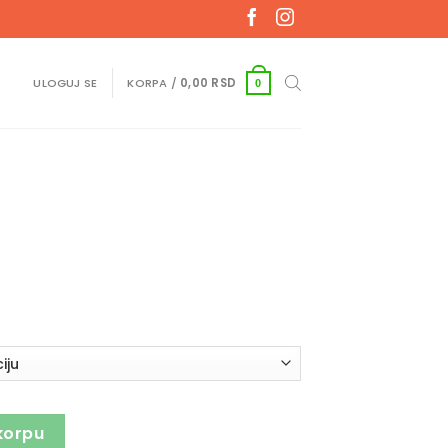
ULOGUJ SE
KORPA /
0,00
RSD
0
korpu