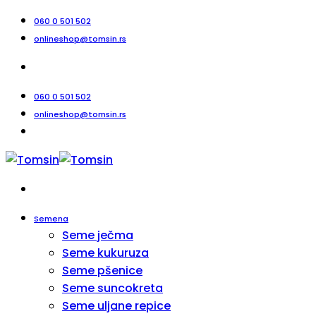
Прескочи
060 0 501 502
на
onlineshop@tomsin.rs
садржај
060 0 501 502
onlineshop@tomsin.rs
Semena
Seme ječma
Seme kukuruza
Seme pšenice
Seme suncokreta
Seme uljane repice