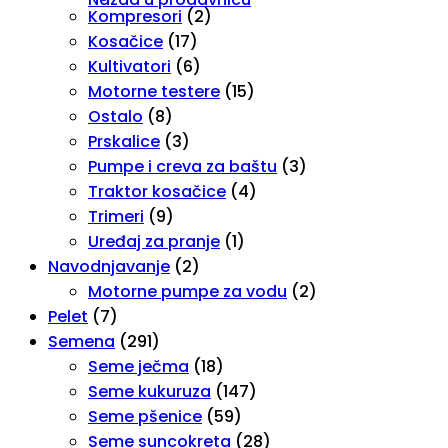
Kompresori
(2)
Kosačice
(17)
Kultivatori
(6)
Motorne testere
(15)
Ostalo
(8)
Prskalice
(3)
Pumpe i creva za baštu
(3)
Traktor kosačice
(4)
Trimeri
(9)
Uređaj za pranje
(1)
Navodnjavanje
(2)
Motorne pumpe za vodu
(2)
Pelet
(7)
Semena
(291)
Seme ječma
(18)
Seme kukuruza
(147)
Seme pšenice
(59)
Seme suncokreta
(28)