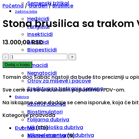
Semenski tritikal
Početna
/
Garden
/
Brusilice
Zaštita bilja
Herbicidi
Stona brusilica sa trakom 
Fungicidi
Insekticidi
13.000,00
RSD
Akaricidi
Biopesticidi
Stona
Biocidi
brusilica
Limacidi
Dodaj u korpu
sa
Nematocidi
Tomsin doo Šabac nastoji da bude što precizniji u opi
trakom
Otrov za miševe i pacove
Villager
Sredstva za tretiranje semena
Sve cene su sa uračunatim popustima i PDV-om.
VLN
Đubriva
Na iskazane cene dodaje se cena isporuke, koja će bi
375
Azotna đubriva
količina
Biostimulatori
Kategorije proizvoda
Folijarna đubriva
Mikrobiološka đubriva
Đubriva
(179)
Mikroelementarna đubriva
Azotna đubriva
(9)