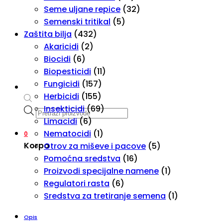
Seme uljane repice
(32)
Semenski tritikal
(5)
Zaštita bilja
(432)
Akaricidi
(2)
Biocidi
(6)
Biopesticidi
(11)
Fungicidi
(157)
Herbicidi
(155)
Insekticidi
(69)
Products
Limacidi
(6)
search
Nematocidi
(1)
0
Korpa
Otrov za miševe i pacove
(5)
Pomoćna sredstva
(16)
Proizvodi specijalne namene
(1)
Regulatori rasta
(6)
Sredstva za tretiranje semena
(1)
Opis