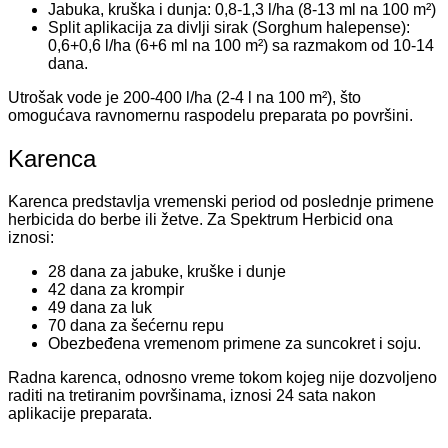
Jabuka, kruška i dunja: 0,8-1,3 l/ha (8-13 ml na 100 m²)
Split aplikacija za divlji sirak (Sorghum halepense):
0,6+0,6 l/ha (6+6 ml na 100 m²) sa razmakom od 10-14
dana.
Utrošak vode je 200-400 l/ha (2-4 l na 100 m²), što
omogućava ravnomernu raspodelu preparata po površini.
Karenca
Karenca predstavlja vremenski period od poslednje primene
herbicida do berbe ili žetve. Za Spektrum Herbicid ona
iznosi:
28 dana za jabuke, kruške i dunje
42 dana za krompir
49 dana za luk
70 dana za šećernu repu
Obezbeđena vremenom primene za suncokret i soju.
Radna karenca, odnosno vreme tokom kojeg nije dozvoljeno
raditi na tretiranim površinama, iznosi 24 sata nakon
aplikacije preparata.