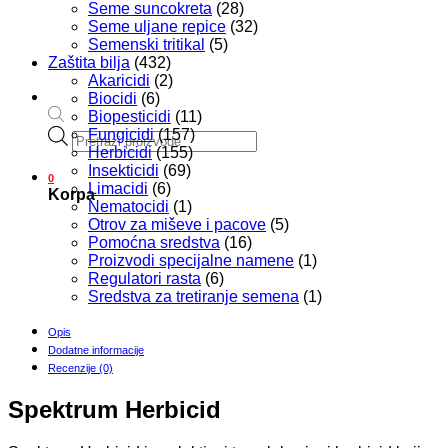
Seme suncokreta
(28)
Seme uljane repice
(32)
Semenski tritikal
(5)
Zaštita bilja
(432)
Akaricidi
(2)
Biocidi
(6)
Biopesticidi
(11)
Products
Fungicidi
(157)
search
Herbicidi
(155)
Insekticidi
(69)
0
Limacidi
(6)
Korpa
Nematocidi
(1)
Otrov za miševe i pacove
(5)
Pomoćna sredstva
(16)
Proizvodi specijalne namene
(1)
Regulatori rasta
(6)
Sredstva za tretiranje semena
(1)
Opis
Dodatne informacije
Recenzije (0)
Spektrum Herbicid