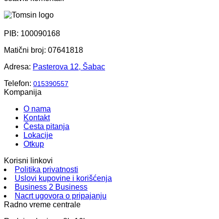
PIB: 100090168
Matični broj: 07641818
Adresa:
Pasterova 12, Šabac
Telefon:
015390557
Kompanija
O nama
Kontakt
Česta pitanja
Lokacije
Otkup
Korisni linkovi
Politika privatnosti
Uslovi kupovine i korišćenja
Business 2 Business
Nacrt ugovora o pripajanju
Radno vreme centrale