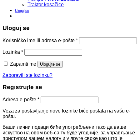
Traktor kosačice
Uloguj se
Uloguj se
Korisničko ime ili adresa e-pošte
*
Lozinka
*
Zapamti me
Ulogujte se
Zaboravili ste lozinku?
Registrujte se
Adresa e-pošte
*
Veza za postavljanje nove lozinke biće poslata na vašu e-
poštu.
Ваши лични подаци биће употребљени тако да ваше
искуство на овом веб-сајту буде угодније, за управљање
приступом вашем налогу и у друге сврхе као што је