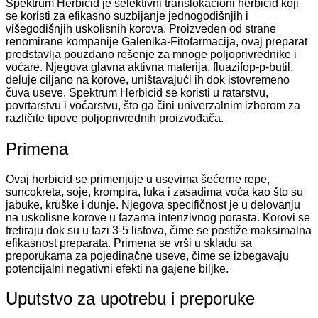
Spektrum Herbicid je selektivni translokacioni herbicid koji
se koristi za efikasno suzbijanje jednogodišnjih i
višegodišnjih uskolisnih korova. Proizveden od strane
renomirane kompanije Galenika-Fitofarmacija, ovaj preparat
predstavlja pouzdano rešenje za mnoge poljoprivrednike i
voćare. Njegova glavna aktivna materija, fluazifop-p-butil,
deluje ciljano na korove, uništavajući ih dok istovremeno
čuva useve. Spektrum Herbicid se koristi u ratarstvu,
povrtarstvu i voćarstvu, što ga čini univerzalnim izborom za
različite tipove poljoprivrednih proizvođača.
Primena
Ovaj herbicid se primenjuje u usevima šećerne repe,
suncokreta, soje, krompira, luka i zasadima voća kao što su
jabuke, kruške i dunje. Njegova specifičnost je u delovanju
na uskolisne korove u fazama intenzivnog porasta. Korovi se
tretiraju dok su u fazi 3-5 listova, čime se postiže maksimalna
efikasnost preparata. Primena se vrši u skladu sa
preporukama za pojedinačne useve, čime se izbegavaju
potencijalni negativni efekti na gajene biljke.
Uputstvo za upotrebu i preporuke