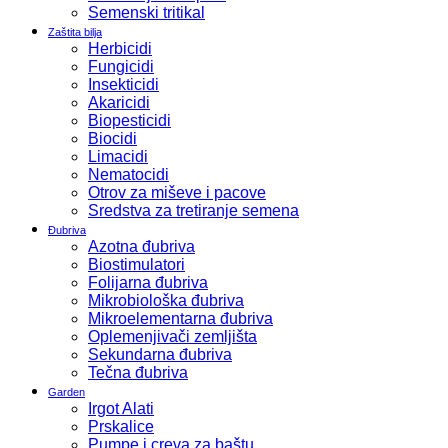
Semenski tritikal
Zaštita bilja
Herbicidi
Fungicidi
Insekticidi
Akaricidi
Biopesticidi
Biocidi
Limacidi
Nematocidi
Otrov za miševe i pacove
Sredstva za tretiranje semena
Đubriva
Azotna đubriva
Biostimulatori
Folijarna đubriva
Mikrobiološka đubriva
Mikroelementarna đubriva
Oplemenjivači zemljišta
Sekundarna đubriva
Tečna đubriva
Garden
Irgot Alati
Prskalice
Pumpe i creva za baštu