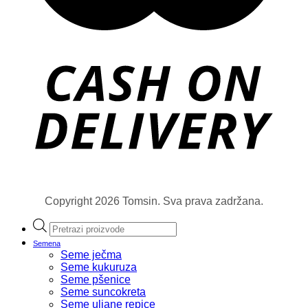
Copyright 2026 Tomsin. Sva prava zadržana.
Products
search
Semena
Seme ječma
Seme kukuruza
Seme pšenice
Seme suncokreta
Seme uljane repice