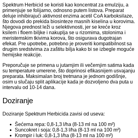
Spektrum Herbicid se koristi kao koncentrat za emulziju, a
primenjuje se folijarno, odnosno putem listova. Preparat
deluje inhibirajući aktivnost enzima acetil CoA karboksilaze,
što dovodi do prekida biosinteze masnih kiselina u korovima.
Njegova prednost leži u selektivnosti, jer se kreće kroz
ksilem i floem biljke i nakuplja se u rizomima, stolonima i
meristemskim tkivima korova, što osigurava dugotrajan
efekat. Pre upotrebe, potrebno je proveriti kompatibilnost sa
drugim sredstvima za zaštitu bilja kako bi se izbegle moguće
hemijske reakcije.
Preporučuje se primena u jutarnjim ili večernjim satima kada
su temperature umerene, što doprinosi efikasnijem usvajanju
preparata. Maksimalan broj tretmana je jednom godišnje,
osim u slučaju split aplikacije kada je dozvoljeno dva puta u
intervalu od 10-14 dana.
Doziranje
Doziranje Spektrum Herbicida zavisi od useva:
Šećerna repa: 0,8-1,3 l/ha (8-13 ml na 100 m²)
Suncokret i soja: 0,8-1,3 l/ha (8-13 ml na 100 m²)
Krompir i luk: 0,8-1,3 l/ha (8-13 ml na 100 m²)