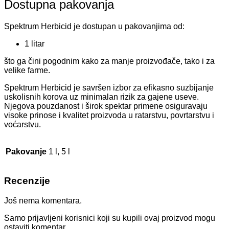
Dostupna pakovanja
Spektrum Herbicid je dostupan u pakovanjima od:
1 litar
što ga čini pogodnim kako za manje proizvođače, tako i za
velike farme.
Spektrum Herbicid je savršen izbor za efikasno suzbijanje
uskolisnih korova uz minimalan rizik za gajene useve.
Njegova pouzdanost i širok spektar primene osiguravaju
visoke prinose i kvalitet proizvoda u ratarstvu, povrtarstvu i
voćarstvu.
Pakovanje
1 l, 5 l
Recenzije
Još nema komentara.
Samo prijavljeni korisnici koji su kupili ovaj proizvod mogu
ostaviti komentar.