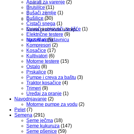
Aparati za varenje
(2)
Brusilice
(11)
Bušači zemlje
(1)
Bušilice
(30)
Čistači snega
(1)
Duvači i usisivači za lišće
(1)
Nema proizvoda u korpi.
Električne testere
(9)
Irgot Alati
(5)
Nazad u prodavnicu
Kompresori
(2)
Kosačice
(17)
Kultivatori
(6)
Motorne testere
(15)
Ostalo
(8)
Prskalice
(3)
Pumpe i creva za baštu
(3)
Traktor kosačice
(4)
Trimeri
(9)
Uređaj za pranje
(1)
Navodnjavanje
(2)
Motorne pumpe za vodu
(2)
Pelet
(7)
Semena
(291)
Seme ječma
(18)
Seme kukuruza
(147)
Seme pšenice
(59)