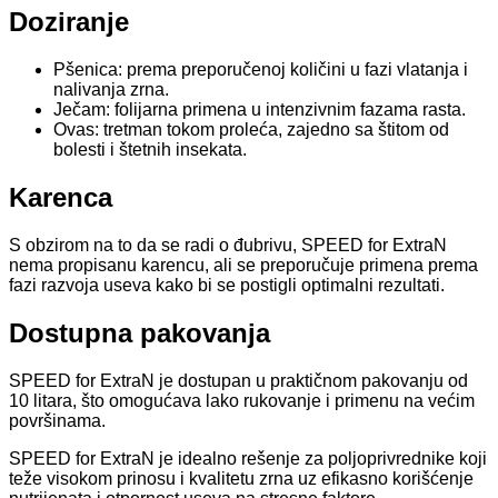
Doziranje
Pšenica: prema preporučenoj količini u fazi vlatanja i
nalivanja zrna.
Ječam: folijarna primena u intenzivnim fazama rasta.
Ovas: tretman tokom proleća, zajedno sa štitom od
bolesti i štetnih insekata.
Karenca
S obzirom na to da se radi o đubrivu, SPEED for ExtraN
nema propisanu karencu, ali se preporučuje primena prema
fazi razvoja useva kako bi se postigli optimalni rezultati.
Dostupna pakovanja
SPEED for ExtraN je dostupan u praktičnom pakovanju od
10 litara, što omogućava lako rukovanje i primenu na većim
površinama.
SPEED for ExtraN je idealno rešenje za poljoprivrednike koji
teže visokom prinosu i kvalitetu zrna uz efikasno korišćenje