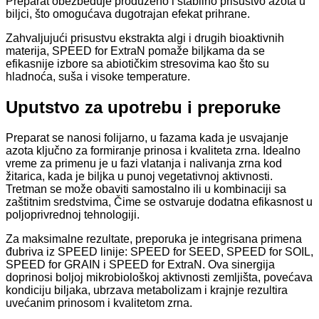
Preparat obezbeđuje produženo i stabilno prisustvo azota u
biljci, što omogućava dugotrajan efekat prihrane.
Zahvaljujući prisustvu ekstrakta algi i drugih bioaktivnih
materija, SPEED for ExtraN pomaže biljkama da se
efikasnije izbore sa abiotičkim stresovima kao što su
hladnoća, suša i visoke temperature.
Uputstvo za upotrebu i preporuke
Preparat se nanosi folijarno, u fazama kada je usvajanje
azota ključno za formiranje prinosa i kvaliteta zrna. Idealno
vreme za primenu je u fazi vlatanja i nalivanja zrna kod
žitarica, kada je biljka u punoj vegetativnoj aktivnosti.
Tretman se može obaviti samostalno ili u kombinaciji sa
zaštitnim sredstvima, Čime se ostvaruje dodatna efikasnost u
poljoprivrednoj tehnologiji.
Za maksimalne rezultate, preporuka je integrisana primena
đubriva iz SPEED linije: SPEED for SEED, SPEED for SOIL,
SPEED for GRAIN i SPEED for ExtraN. Ova sinergija
doprinosi boljoj mikrobiološkoj aktivnosti zemljišta, povećava
kondiciju biljaka, ubrzava metabolizam i krajnje rezultira
uvećanim prinosom i kvalitetom zrna.