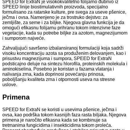
SPEED for ExtraN je visokokvalitetno folijarno đubrivo iz
SPEED linije biostimulativnih proizvoda, specijalno
formulisano za ratarske kulture, pre svega za useve pšenice,
ječma i ovsa. Namenjeno je za trostruko dejstvo: za
zemljište, za seme i za biljke. Njegova glavna funkcija je da
omogući efikasnu folijarnu prihranu tokom intenzivne faze
vegetacije, kada su potrebe biljke za azotom, magnezijumom
i sumporom najveće.
Zahvaljujući savršeno izbalansiranoj formulaciji koja sadrži
visoku koncentraciju azota sa produženim delovanjem, kao i
prisustvu magnezijuma i sumpora, SPEED for ExtraN
podsticajno deluje na sintezu hlorofila, proteinskih molekula i
aminokiselina. Posebno je koristan u fazama vlatanja i
nalivanja zrna, kada doprinosi povećanju prinosa,
poboljšanju kvaliteta zrna i otpornosti useva na stresne
uslove.
Primena
SPEED for ExtraN se koristi u usevima pšenice, ječma i
ovsa, kao podrška tokom kasnijih faza rasta biljaka. Njegova
primena je naročito efikasna kada se kombinuje sa
tretmanima fungicidima i insekticidima tokom proleća.