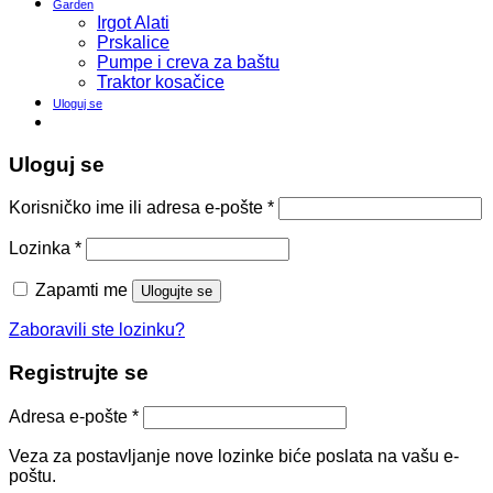
Garden
Irgot Alati
Prskalice
Pumpe i creva za baštu
Traktor kosačice
Uloguj se
Uloguj se
Korisničko ime ili adresa e-pošte
*
Lozinka
*
Zapamti me
Ulogujte se
Zaboravili ste lozinku?
Registrujte se
Adresa e-pošte
*
Veza za postavljanje nove lozinke biće poslata na vašu e-
poštu.