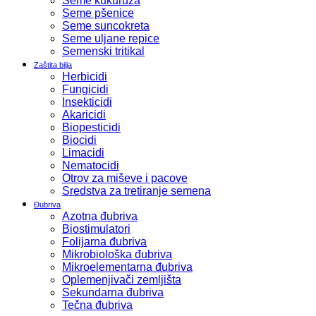
Seme kukuruza
Seme pšenice
Seme suncokreta
Seme uljane repice
Semenski tritikal
Zaštita bilja
Herbicidi
Fungicidi
Insekticidi
Akaricidi
Biopesticidi
Biocidi
Limacidi
Nematocidi
Otrov za miševe i pacove
Sredstva za tretiranje semena
Đubriva
Azotna đubriva
Biostimulatori
Folijarna đubriva
Mikrobiološka đubriva
Mikroelementarna đubriva
Oplemenjivači zemljišta
Sekundarna đubriva
Tečna đubriva