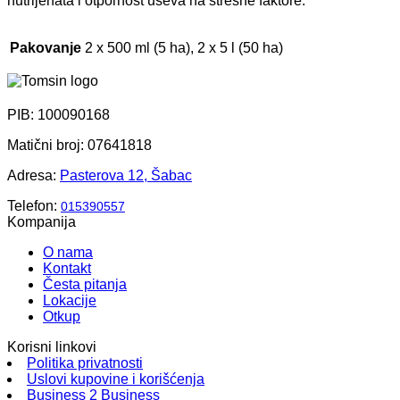
nutrijenata i otpornost useva na stresne faktore.
Pakovanje
2 x 500 ml (5 ha), 2 x 5 l (50 ha)
PIB: 100090168
Matični broj: 07641818
Adresa:
Pasterova 12, Šabac
Telefon:
015390557
Kompanija
O nama
Kontakt
Česta pitanja
Lokacije
Otkup
Korisni linkovi
Politika privatnosti
Uslovi kupovine i korišćenja
Business 2 Business