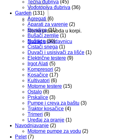
Tečna đubriva
(45)
Vodotopiva đubriva
(36)
Garden
(131)
Agregati
(6)
Aparati za varenje
(2)
Brusilice
(11)
Nema proizvoda u korpi.
Bušači zemlje
(1)
Bušilice
(30)
Nazad u prodavnicu
Čistači snega
(1)
Duvači i usisivači za lišće
(1)
Električne testere
(9)
Irgot Alati
(5)
Kompresori
(2)
Kosačice
(17)
Kultivatori
(6)
Motorne testere
(15)
Ostalo
(8)
Prskalice
(3)
Pumpe i creva za baštu
(3)
Traktor kosačice
(4)
Trimeri
(9)
Uređaj za pranje
(1)
Navodnjavanje
(2)
Motorne pumpe za vodu
(2)
Pelet
(7)