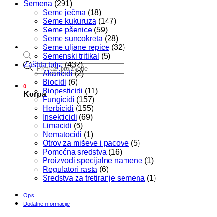
Semena
(291)
Seme ječma
(18)
Seme kukuruza
(147)
Seme pšenice
(59)
Seme suncokreta
(28)
Seme uljane repice
(32)
Semenski tritikal
(5)
Zaštita bilja
(432)
Products
Akaricidi
(2)
search
Biocidi
(6)
0
Biopesticidi
(11)
Korpa
Fungicidi
(157)
Herbicidi
(155)
Insekticidi
(69)
Limacidi
(6)
Nematocidi
(1)
Otrov za miševe i pacove
(5)
Pomoćna sredstva
(16)
Proizvodi specijalne namene
(1)
Regulatori rasta
(6)
Sredstva za tretiranje semena
(1)
Opis
Dodatne informacije