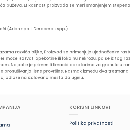
uća puževa. Efikasnost proizvoda se meri smanjenjem stepena 
aći (Arion spp. i Deroceras spp.)
 fazama razvića biljke, Proizvod se primenjuje ujednačenim rast
jer može izazvati opekotine ili lokalnu nekrozu, pa se iz tog r
nom. Najbolje je primeniti limacid dozatorima za granule u 
ja te prosušivanja lisne provršine. Razmak između dva tretman
a, odlaze na izolovana mesta da uginu.
MPANIJA
KORISNI LINKOVI
Politika privatnosti
nama