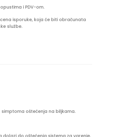
popustima i PDV-om.
cena isporuke, koja će biti obračunata
ke službe.
h simptoma oštećenja na biljkama.
sa dolazi do oštećenja sistema za varenje,