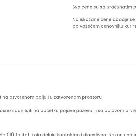
Sve cene su sa uračunatim 
Na iskazane cene dodaje se 
po važećem cenovniku kurirs
ivi) na otvorenom polju i u zatvorenom prostoru
no sadnje, ili na početku pojave puževa ili sa pojavom prvi
đe (III) fosfat, koja deluje kontaktno i digestivno. Nakon uno