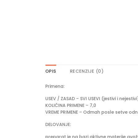
OPIS
RECENZIJE (0)
Primena:
USEV / ZASAD – SVI USEVI (jestivi i nejest
KOLIČINA PRIMENE – 7,0
VREME PRIMENE – Odmah posle setve odnos
DELOVANJE:
preparat je na bazi aktivne materije gvož