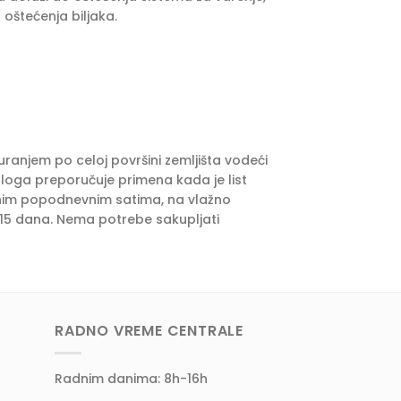
oštećenja biljaka.
uranjem po celoj površini zemljišta vodeći
azloga preporučuje primena kada je list
ranim popodnevnim satima, na vlažno
a 15 dana. Nema potrebe sakupljati
RADNO VREME CENTRALE
Radnim danima: 8h-16h