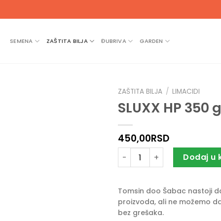
SEMENA
ZAŠTITA BILJA
ĐUBRIVA
GARDEN
ZAŠTITA BILJA
/
LIMACIDI
SLUXX HP 350 
450,00
RSD
SLUXX HP 350 g količina
Dodaj u 
Tomsin doo Šabac nastoji da 
proizvoda, ali ne možemo da
bez grešaka.