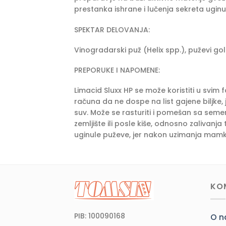
prestanka ishrane i lučenja sekreta ugin
SPEKTAR DELOVANJA:
Vinogradarski puž (Helix spp.), puževi gol
PREPORUKE I NAPOMENE:
Limacid Sluxx HP se može koristiti u svim
računa da ne dospe na list gajene biljke, 
suv. Može se rasturiti i pomešan sa seme
zemljište ili posle kiše, odnosno zalivan
uginule puževe, jer nakon uzimanja mamk
KO
PIB: 100090168
O 