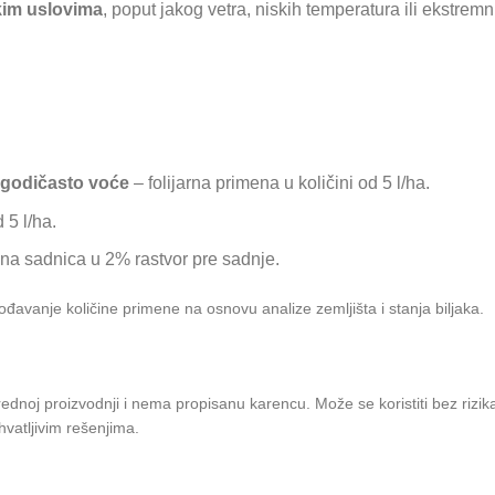
kim uslovima
, poput jakog vetra, niskih temperatura ili ekstremn
jagodičasto voće
– folijarna primena u količini od 5 l/ha.
 5 l/ha.
na sadnica u 2% rastvor pre sadnje.
ođavanje količine primene na osnovu analize zemljišta i stanja biljaka.
ednoj proizvodnji i nema propisanu karencu. Može se koristiti bez rizika p
hvatljivim rešenjima.