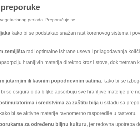
 preporuke
 vegetacionog perioda. Preporučuje se:
ljaka
kako bi se podstakao snažan rast korenovog sistema i pove
m zemljišta
radi optimalne ishrane useva i prilagođavanja koli
orpciju hranljivih materija direktno kroz listove, dok tretman
im jutarnjim ili kasnim popodnevnim satima
, kako bi se izbe
 bi se osiguralo da biljke apsorbuju sve hranljive materije pre n
ostimulatorima i sredstvima za zaštitu bilja
u skladu sa prepo
kako bi se aktivne materije ravnomerno rasporedile u rastvoru.
eporukama za određenu biljnu kulturu
, jer redovna upotreba 