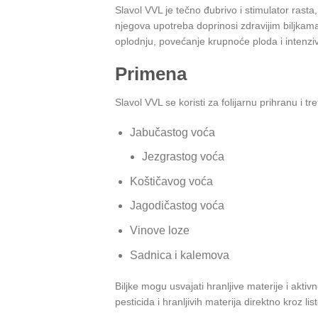
Slavol VVL je tečno đubrivo i stimulator rasta
njegova upotreba doprinosi zdravijim biljkama
oplodnju, povećanje krupnoće ploda i intenziv
Primena
Slavol VVL se koristi za folijarnu prihranu i 
Jabučastog voća
Jezgrastog voća
Koštičavog voća
Jagodičastog voća
Vinove loze
Sadnica i kalemova
Biljke mogu usvajati hranljive materije i akti
pesticida i hranljivih materija direktno kroz li