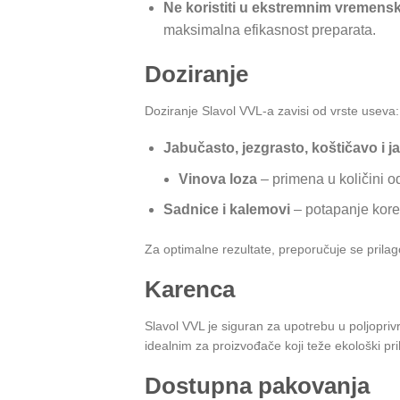
Ne koristiti u ekstremnim vremens
maksimalna efikasnost preparata.
Doziranje
Doziranje Slavol VVL-a zavisi od vrste useva:
Jabučasto, jezgrasto, koštičavo i 
Vinova loza
– primena u količini od
Sadnice i kalemovi
– potapanje kore
Za optimalne rezultate, preporučuje se prilag
Karenca
Slavol VVL je siguran za upotrebu u poljoprivr
idealnim za proizvođače koji teže ekološki pri
Dostupna pakovanja