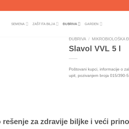
SEMENA
ZAŠTITA BILJA
ĐUBRIVA
GARDEN
ĐUBRIVA
/
MIKROBIOLOŠKA Đ
Slavol VVL 5 l
Poštovani kupci, informacije o z
upit, pozivanjem broja 015/390-5
 rešenje za zdravije biljke i veći prin