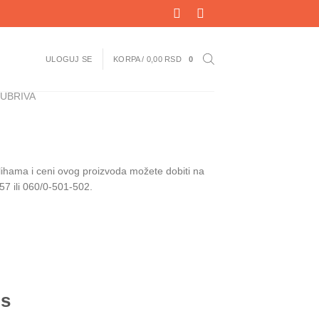
ULOGUJ SE
KORPA /
0,00
RSD
0
UBRIVA
alihama i ceni ovog proizvoda možete dobiti na
57 ili 060/0-501-502.
os