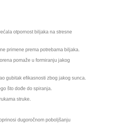
ćala otpornost biljaka na stresne
čine primene prema potrebama biljaka.
 korena pomaže u formiranju jakog
gao gubitak efikasnosti zbog jakog sunca.
ego što dođe do spiranja.
rukama struke.
doprinosi dugoročnom poboljšanju