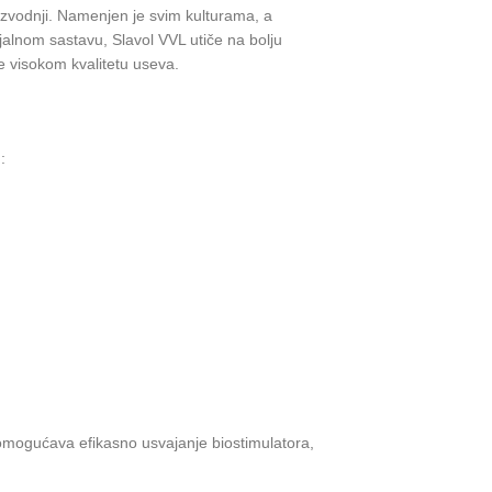
roizvodnji. Namenjen je svim kulturama, a
jalnom sastavu, Slavol VVL utiče na bolju
že visokom kvalitetu useva.
:
na omogućava efikasno usvajanje biostimulatora,