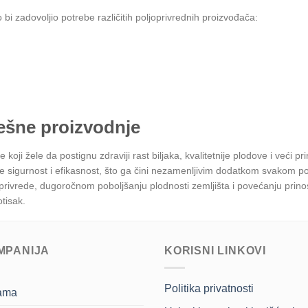
bi zadovoljio potrebe različitih poljoprivrednih proizvođača:
ešne proizvodnje
 koji žele da postignu zdraviji rast biljaka, kvalitetnije plodove i veći 
tuje sigurnost i efikasnost, što ga čini nezamenljivim dodatkom svakom
joprivrede, dugoročnom poboljšanju plodnosti zemljišta i povećanju pri
tisak.
MPANIJA
KORISNI LINKOVI
Politika privatnosti
ama