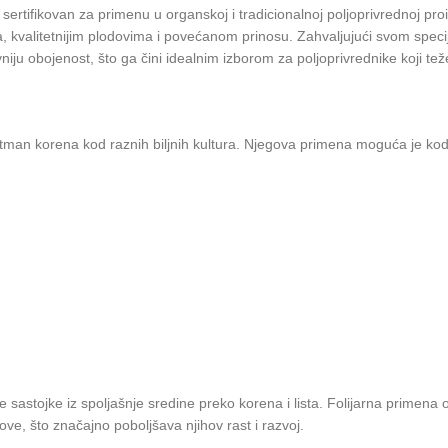
, sertifikovan za primenu u organskoj i tradicionalnoj poljoprivrednoj p
, kvalitetnijim plodovima i povećanom prinosu. Zahvaljujući svom speci
niju obojenost, što ga čini idealnim izborom za poljoprivrednike koji te
tretman korena kod raznih biljnih kultura. Njegova primena moguća je kod
vne sastojke iz spoljašnje sredine preko korena i lista. Folijarna prime
stove, što značajno poboljšava njihov rast i razvoj.