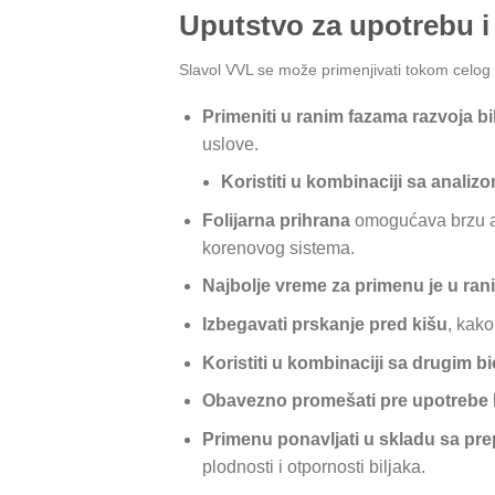
Uputstvo za upotrebu i
Slavol VVL se može primenjivati tokom celog
Primeniti u ranim fazama razvoja bi
uslove.
Koristiti u kombinaciji sa analizo
Folijarna prihrana
omogućava brzu aps
korenovog sistema.
Najbolje vreme za primenu je u ran
Izbegavati prskanje pred kišu
, kako
Koristiti u kombinaciji sa drugim bi
Obavezno promešati pre upotrebe
Primenu ponavljati u skladu sa pr
plodnosti i otpornosti biljaka.