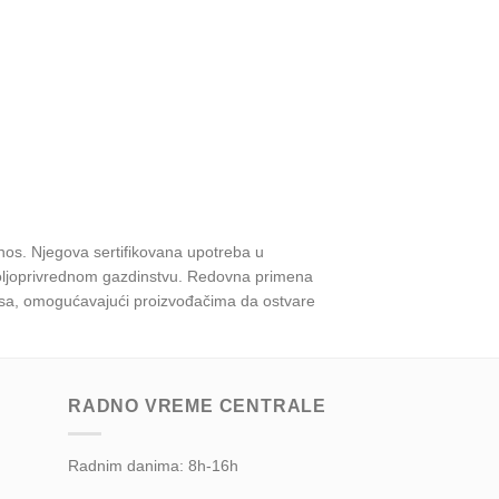
prinos. Njegova sertifikovana upotreba u
 poljoprivrednom gazdinstvu. Redovna primena
nosa, omogućavajući proizvođačima da ostvare
RADNO VREME CENTRALE
Radnim danima: 8h-16h