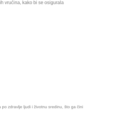
ih vrućina, kako bi se osigurala
o zdravlje ljudi i životnu sredinu, što ga čini