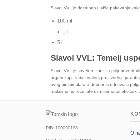
Slavol VVL je dostupan u više pakovanja kako 
100 ml
1 l
5 l
Slavol VVL: Temelj usp
Slavol VVL je savršen izbor za poljoprivrednike
organskoj i tradicionalnoj proizvodnji garan
ovog biostimulatora doprinosi održivosti pol
maksimalne rezultate uz minimalan ekološki o
KO
PIB: 100090168
O n