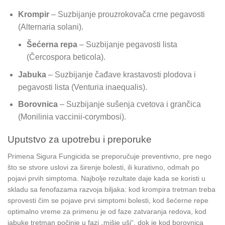
Krompir
– Suzbijanje prouzrokovača crne pegavosti
(Alternaria solani).
Šećerna repa
– Suzbijanje pegavosti lista
(Čercospora beticola).
Jabuka
– Suzbijanje čađave krastavosti plodova i
pegavosti lista (Venturia inaequalis).
Borovnica
– Suzbijanje sušenja cvetova i grančica
(Monilinia vaccinii-corymbosi).
Uputstvo za upotrebu i preporuke
Primena Sigura Fungicida se preporučuje preventivno, pre nego
što se stvore uslovi za širenje bolesti, ili kurativno, odmah po
pojavi prvih simptoma. Najbolje rezultate daje kada se koristi u
skladu sa fenofazama razvoja biljaka: kod krompira tretman treba
sprovesti čim se pojave prvi simptomi bolesti, kod šećerne repe
optimalno vreme za primenu je od faze zatvaranja redova, kod
jabuke tretman počinje u fazi „mišje uši“, dok je kod borovnica