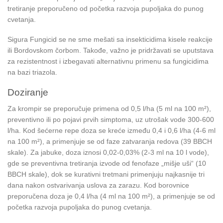
tretiranje preporučeno od početka razvoja pupoljaka do punog
cvetanja.
Sigura Fungicid se ne sme mešati sa insekticidima kisele reakcije
ili Bordovskom čorbom. Takođe, važno je pridržavati se uputstava
za rezistentnost i izbegavati alternativnu primenu sa fungicidima
na bazi triazola.
Doziranje
Za krompir se preporučuje primena od 0,5 l/ha (5 ml na 100 m²),
preventivno ili po pojavi prvih simptoma, uz utrošak vode 300-600
l/ha. Kod šećerne repe doza se kreće između 0,4 i 0,6 l/ha (4-6 ml
na 100 m²), a primenjuje se od faze zatvaranja redova (39 BBCH
skale). Za jabuke, doza iznosi 0,02-0,03% (2-3 ml na 10 l vode),
gde se preventivna tretiranja izvode od fenofaze „mišje uši“ (10
BBCH skale), dok se kurativni tretmani primenjuju najkasnije tri
dana nakon ostvarivanja uslova za zarazu. Kod borovnice
preporučena doza je 0,4 l/ha (4 ml na 100 m²), a primenjuje se od
početka razvoja pupoljaka do punog cvetanja.