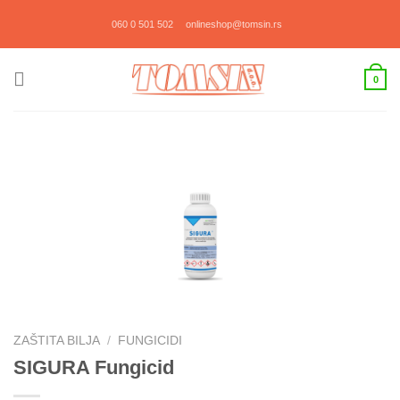
Прескочи
060 0 501 502
onlineshop@tomsin.rs
на
садржај
0
ZAŠTITA BILJA
/
FUNGICIDI
SIGURA Fungicid