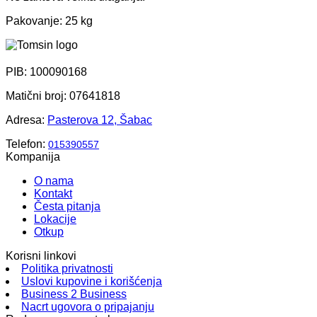
Pakovanje: 25 kg
PIB: 100090168
Matični broj: 07641818
Adresa:
Pasterova 12, Šabac
Telefon:
015390557
Kompanija
O nama
Kontakt
Česta pitanja
Lokacije
Otkup
Korisni linkovi
Politika privatnosti
Uslovi kupovine i korišćenja
Business 2 Business
Nacrt ugovora o pripajanju