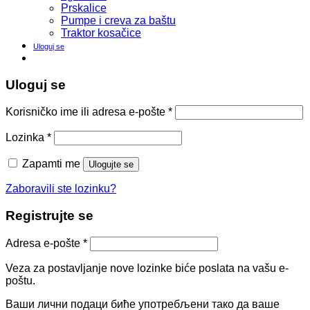
Prskalice
Pumpe i creva za baštu
Traktor kosačice
Uloguj se
Uloguj se
Korisničko ime ili adresa e-pošte
*
Lozinka
*
Zapamti me
Ulogujte se
Zaboravili ste lozinku?
Registrujte se
Adresa e-pošte
*
Veza za postavljanje nove lozinke biće poslata na vašu e-
poštu.
Ваши лични подаци биће употребљени тако да ваше