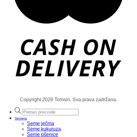
Copyright 2026 Tomsin. Sva prava zadržana.
Products
search
Semena
Seme ječma
Seme kukuruza
Seme pšenice