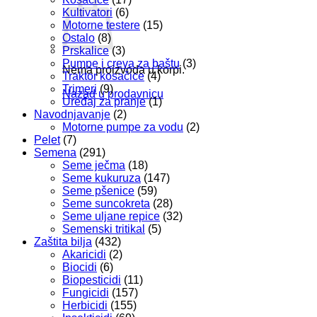
Kultivatori
(6)
Motorne testere
(15)
Ostalo
(8)
Prskalice
(3)
Pumpe i creva za baštu
(3)
Nema proizvoda u korpi.
Traktor kosačice
(4)
Trimeri
(9)
Nazad u prodavnicu
Uređaj za pranje
(1)
Navodnjavanje
(2)
Motorne pumpe za vodu
(2)
Pelet
(7)
Semena
(291)
Seme ječma
(18)
Seme kukuruza
(147)
Seme pšenice
(59)
Seme suncokreta
(28)
Seme uljane repice
(32)
Semenski tritikal
(5)
Zaštita bilja
(432)
Akaricidi
(2)
Biocidi
(6)
Biopesticidi
(11)
Fungicidi
(157)
Herbicidi
(155)