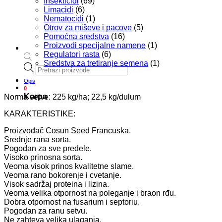
Insekticidi
(69)
Limacidi
(6)
Nematocidi
(1)
Otrov za miševe i pacove
(5)
Pomoćna sredstva
(16)
Proizvodi specijalne namene
(1)
Regulatori rasta
(6)
Sredstva za tretiranje semena
(1)
Products
search
Opis
0
Korpa
Norma setve: 225 kg/ha; 22,5 kg/dulum
KARAKTERISTIKE:
Proizvođač Cosun Seed Francuska.
Srednje rana sorta.
Pogodan za sve predele.
Visoko prinosna sorta.
Veoma visok prinos kvalitetne slame.
Veoma rano bokorenje i cvetanje.
Visok sadržaj proteina i lizina.
Veoma velika otpornost na poleganje i braon rđu.
Dobra otpornost na fusarium i septoriu.
Pogodan za ranu setvu.
Ne zahteva velika ulaganja.