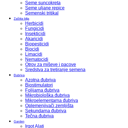
Seme suncokreta
Seme uljane repice
Semenski tritikal
Zaštita bilja
Herbicidi
Fungicidi
Insekticidi
Akaricidi
Biopesticidi
Biocidi
Limacidi
Nematocidi
Otrov za miševe i pacove
Sredstva za tretiranje semena
Đubriva
Azotna đubriva
Biostimulatori
Folijarna đubriva
Mikrobiološka đubriva
Mikroelementarna đubriva
Oplemenjivači zemljišta
Sekundarna đubriva
Tečna đubriva
Garden
Irgot Alati