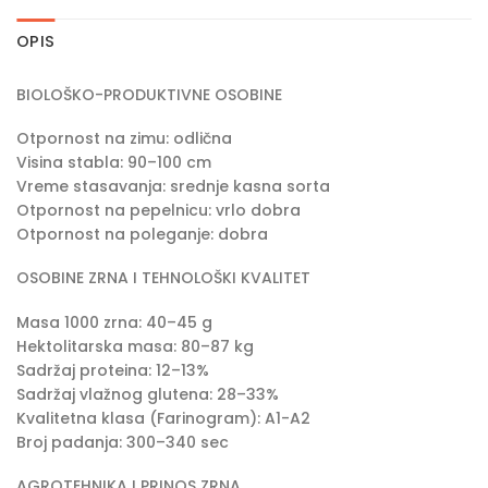
OPIS
BIOLOŠKO-PRODUKTIVNE OSOBINE
Otpornost na zimu: odlična
Visina stabla: 90–100 cm
Vreme stasavanja: srednje kasna sorta
Otpornost na pepelnicu: vrlo dobra
Otpornost na poleganje: dobra
OSOBINE ZRNA I TEHNOLOŠKI KVALITET
Masa 1000 zrna: 40–45 g
Hektolitarska masa: 80–87 kg
Sadržaj proteina: 12–13%
Sadržaj vlažnog glutena: 28–33%
Kvalitetna klasa (Farinogram): A1-A2
Broj padanja: 300–340 sec
AGROTEHNIKA I PRINOS ZRNA