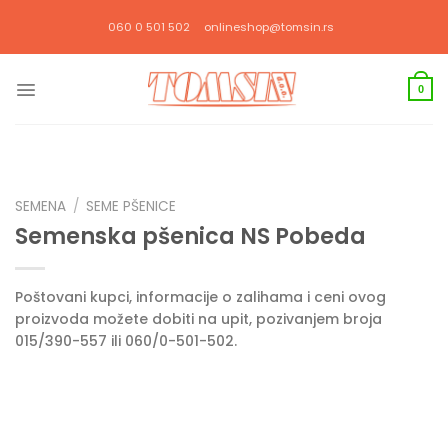
Прескочи
060 0 501 502
onlineshop@tomsin.rs
на
садржај
0
SEMENA
/
SEME PŠENICE
Semenska pšenica NS Pobeda
Poštovani kupci, informacije o zalihama i ceni ovog
proizvoda možete dobiti na upit, pozivanjem broja
015/390-557 ili 060/0-501-502.