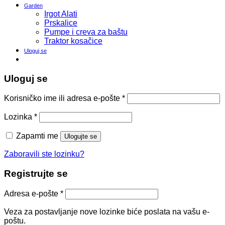
Garden
Irgot Alati
Prskalice
Pumpe i creva za baštu
Traktor kosačice
Uloguj se
Uloguj se
Korisničko ime ili adresa e-pošte
*
Lozinka
*
Zapamti me
Ulogujte se
Zaboravili ste lozinku?
Registrujte se
Adresa e-pošte
*
Veza za postavljanje nove lozinke biće poslata na vašu e-
poštu.