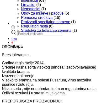
Insekticidi
(69)
Limacidi
(6)
Nematocidi
(1)
Otrov za miševe i pacove
(5)
Pomoćna sredstva
(16)
Proizvodi specijalne namene
(1)
Regulatori rasta
(6)
Sredstva za tretiranje semena
(1)
Products
search
Opis
0
Korpa
OSOBINE:
Stres tolerantna.
Godina registracije 2014.
Srednje kasna sorta visokog prinosa i zadovoljavajuceg
kvaliteta brasna.
Izrazeno bokorenje.
Visoko tolerantna na bolesti Fusarium, virus mozaika
psenice i zutu rdju.
Niska sorta , nije neophodan tretman regulatorima rasta.
Odlizni rezultati i u stresnim uslovima.
PREPORUKA ZA PROIZVODNJU: