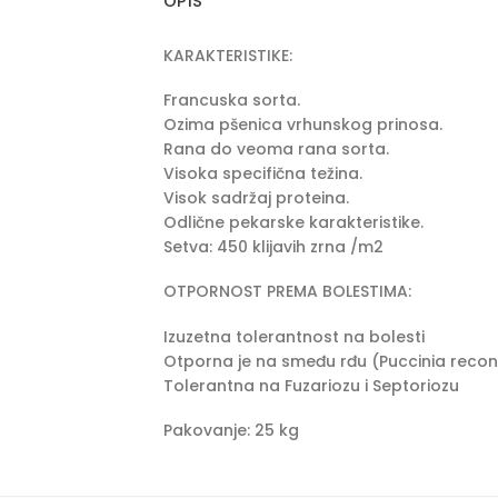
OPIS
KARAKTERISTIKE:
Francuska sorta.
Ozima pšenica vrhunskog prinosa.
Rana do veoma rana sorta.
Visoka specifična težina.
Visok sadržaj proteina.
Odlične pekarske karakteristike.
Setva: 450 klijavih zrna /m2
OTPORNOST PREMA BOLESTIMA:
Izuzetna tolerantnost na bolesti
Otporna je na smeđu rđu (Puccinia recon
Tolerantna na Fuzariozu i Septoriozu
Pakovanje: 25 kg