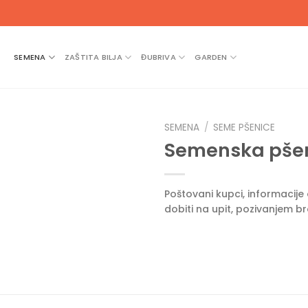
SEMENA
ZAŠTITA BILJA
ĐUBRIVA
GARDEN
SEMENA
/
SEME PŠENICE
Semenska pšen
Poštovani kupci, informacij
dobiti na upit, pozivanjem b