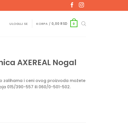
ULOGUJ SE
KORPA /
0,00
RSD
0
ica AXEREAL Nogal
e o zalihama i ceni ovog proizvoda možete
roja 015/390-557 ili 060/0-501-502.