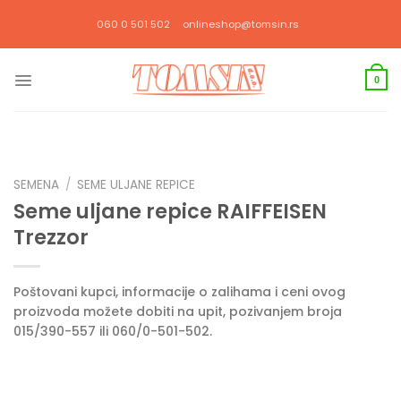
Прескочи
060 0 501 502
onlineshop@tomsin.rs
на
садржај
0
SEMENA
/
SEME ULJANE REPICE
Seme uljane repice RAIFFEISEN
Trezzor
Poštovani kupci, informacije o zalihama i ceni ovog
proizvoda možete dobiti na upit, pozivanjem broja
015/390-557 ili 060/0-501-502.