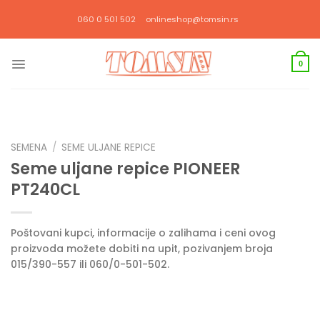
Прескочи
060 0 501 502
onlineshop@tomsin.rs
на
садржај
0
SEMENA
/
SEME ULJANE REPICE
Seme uljane repice PIONEER
PT240CL
Poštovani kupci, informacije o zalihama i ceni ovog
proizvoda možete dobiti na upit, pozivanjem broja
015/390-557 ili 060/0-501-502.