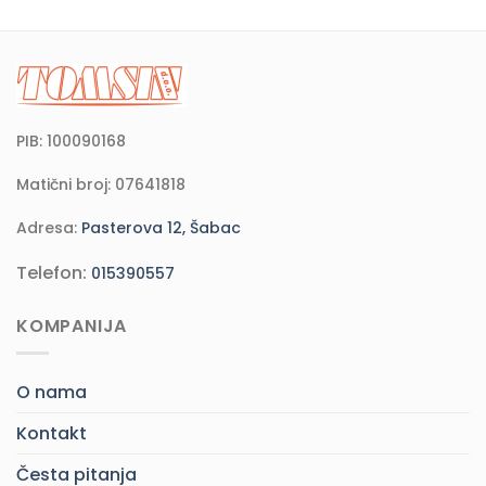
PIB: 100090168
Matični broj: 07641818
Adresa:
Pasterova 12, Šabac
Telefon:
015390557
KOMPANIJA
O nama
Kontakt
Česta pitanja