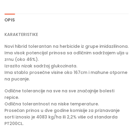
OPIS
KARAKTERISTIKE
Novi hibrid tolerantan na herbicide iz grupe imidazilinona.
Ima visok potencijal prinosa sa odličnim sadržajem ulja u
zrnu (oko 46%).
Izrazito nizak sadržaj glukozinata.
Ima stablo prosečne visine oko 167cm i mahune otporne
na pucanje.
Odlične tolerancije na sve na sve značajnije bolesti
repice.
Odlična tolerantnost na niske temperature.
Prosečan prinos u dve godine komisije za priznavanje
sorti iznosio je 4083 kg/ha ili 2,2% više od standarda
PT200CL.