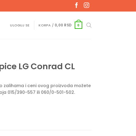
ULOGUJ SE
KORPA /
0,00
RSD
0
pice LG Conrad CL
e o zalihama i ceni ovog proizvoda možete
roja 015/390-557 ili 060/0-501-502.