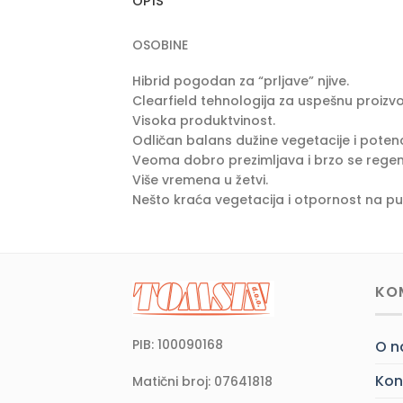
OPIS
OSOBINE
Hibrid pogodan za “prljave” njive.
Clearfield tehnologija za uspešnu proizvo
Visoka produktvinost.
Odličan balans dužine vegetacije i potenc
Veoma dobro prezimljava i brzo se regen
Više vremena u žetvi.
Nešto kraća vegetacija i otpornost na p
KO
PIB: 100090168
O 
Kon
Matični broj: 07641818