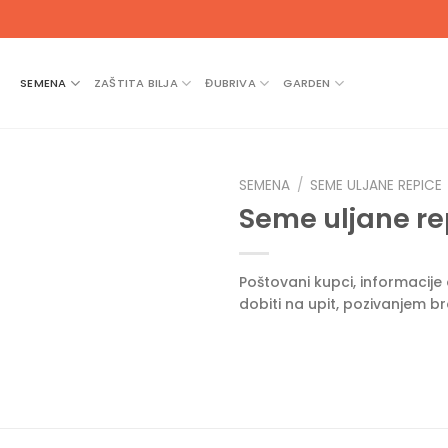
SEMENA
ZAŠTITA BILJA
ĐUBRIVA
GARDEN
SEMENA
/
SEME ULJANE REPICE
Seme uljane re
Poštovani kupci, informacij
dobiti na upit, pozivanjem b