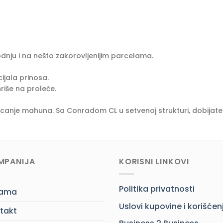
dnju i na nešto zakorovljenijim parcelama.
ijala prinosa.
riše na proleće.
ucanje mahuna. Sa Conradom CL u setvenoj strukturi, dobijat
MPANIJA
KORISNI LINKOVI
Politika privatnosti
nama
Uslovi kupovine i korišćen
takt