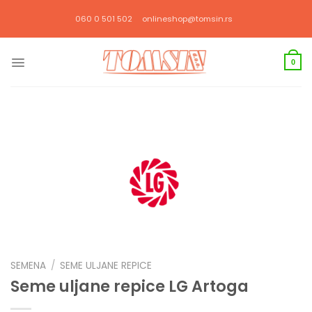
Прескочи
060 0 501 502
onlineshop@tomsin.rs
на
садржај
0
SEMENA
/
SEME ULJANE REPICE
Seme uljane repice LG Artoga