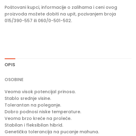
Poštovani kupci, informacije o zalihama i ceni ovog
proizvoda možete dobiti na upit, pozivanjem broja
015/390-557 ili 060/0-501-502.
OPIS
OSOBINE
Veoma visok potencijal prinosa.
Stablo srednje visine.
Tolerantan na poleganje.
Dobro podnosi niske temperature.
Veoma brzo kreće na proleće.
Stabilan i fleksibilan hibrid.
Genetička tolerancija na pucanje mahuna.