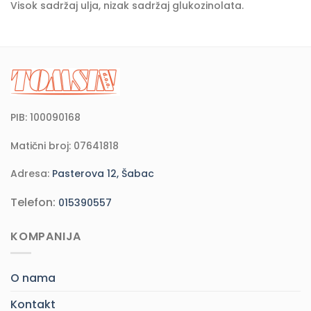
Visok sadržaj ulja, nizak sadržaj glukozinolata.
PIB: 100090168
Matični broj: 07641818
Adresa:
Pasterova 12, Šabac
Telefon:
015390557
KOMPANIJA
O nama
Kontakt