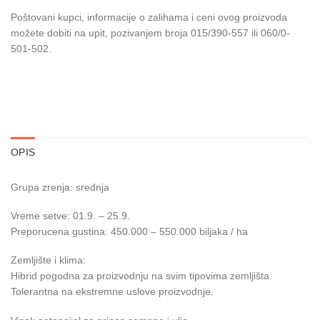
Poštovani kupci, informacije o zalihama i ceni ovog proizvoda
možete dobiti na upit, pozivanjem broja 015/390-557 ili 060/0-
501-502.
OPIS
Grupa zrenja: srednja
Vreme setve: 01.9. – 25.9.
Preporucena gustina: 450.000 – 550.000 biljaka / ha
Zemljište i klima:
Hibrid pogodna za proizvodnju na svim tipovima zemljišta.
Tolerantna na ekstremne uslove proizvodnje.