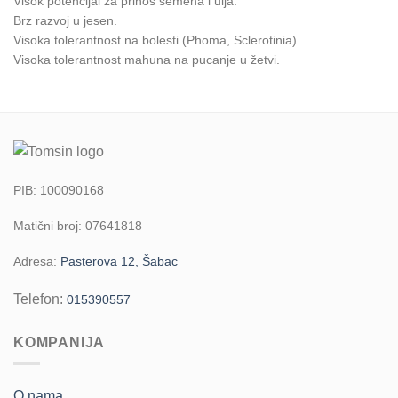
Visok potencijal za prinos semena i ulja.
Brz razvoj u jesen.
Visoka tolerantnost na bolesti (Phoma, Sclerotinia).
Visoka tolerantnost mahuna na pucanje u žetvi.
PIB: 100090168
Matični broj: 07641818
Adresa:
Pasterova 12, Šabac
Telefon:
015390557
KOMPANIJA
O nama