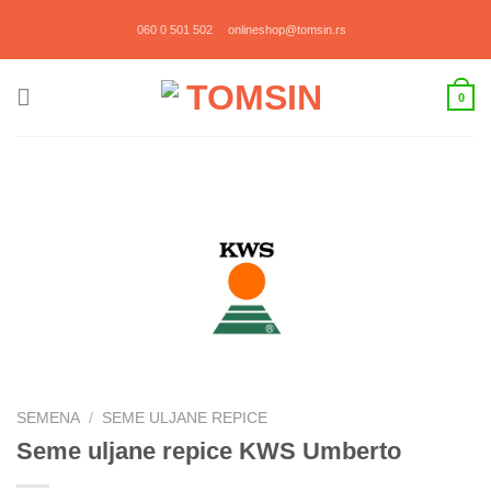
Прескочи
060 0 501 502
onlineshop@tomsin.rs
на
садржај
0
SEMENA
/
SEME ULJANE REPICE
Seme uljane repice KWS Umberto