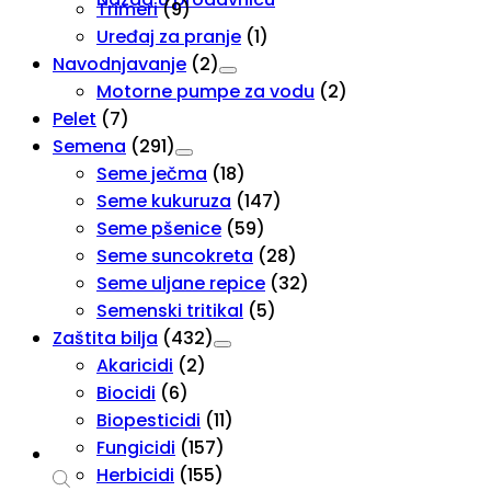
Trimeri
(9)
Uređaj za pranje
(1)
Navodnjavanje
(2)
Motorne pumpe za vodu
(2)
Pelet
(7)
Semena
(291)
Seme ječma
(18)
Seme kukuruza
(147)
Seme pšenice
(59)
Seme suncokreta
(28)
Seme uljane repice
(32)
Semenski tritikal
(5)
Zaštita bilja
(432)
Akaricidi
(2)
Biocidi
(6)
Biopesticidi
(11)
Fungicidi
(157)
Herbicidi
(155)