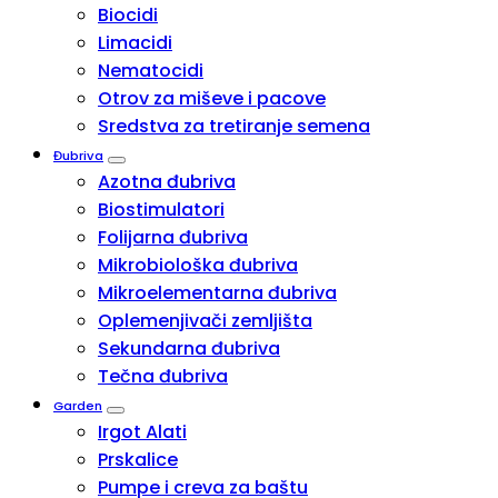
Biocidi
Limacidi
Nematocidi
Otrov za miševe i pacove
Sredstva za tretiranje semena
Đubriva
Azotna đubriva
Biostimulatori
Folijarna đubriva
Mikrobiološka đubriva
Mikroelementarna đubriva
Oplemenjivači zemljišta
Sekundarna đubriva
Tečna đubriva
Garden
Irgot Alati
Prskalice
Pumpe i creva za baštu