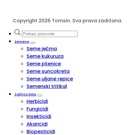
Copyright 2026 Tomsin. Sva prava zadržana.
Products
search
Semena
Seme ječma
Seme kukuruza
Seme pšenice
Seme suncokreta
Seme uljane repice
Semenski tritikal
Zaštita bilja
Herbicidi
Fungicidi
Insekticidi
Akaricidi
Biopesticidi