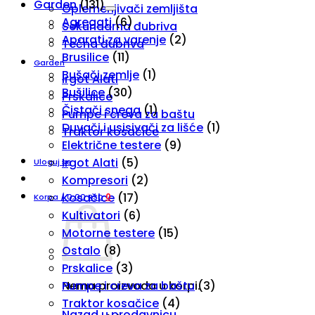
Garden
(131)
Oplemenjivači zemljišta
Agregati
(6)
Sekundarna đubriva
Aparati za varenje
(2)
Tečna đubriva
Brusilice
(11)
Garden
Bušači zemlje
(1)
Irgot Alati
Bušilice
(30)
Prskalice
Čistači snega
(1)
Pumpe i creva za baštu
Duvači i usisivači za lišće
(1)
Traktor kosačice
Električne testere
(9)
Irgot Alati
(5)
Uloguj se
Kompresori
(2)
Kosačice
(17)
Korpa /
0,00
RSD
0
Kultivatori
(6)
Motorne testere
(15)
Ostalo
(8)
Prskalice
(3)
Pumpe i creva za baštu
(3)
Nema proizvoda u korpi.
Traktor kosačice
(4)
Nazad u prodavnicu