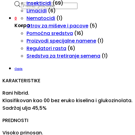
Insekticidi
(69)
Products
Limacidi
(6)
search
Nematocidi
(1)
0
Korpa
Otrov za miševe i pacove
(5)
Pomoćna sredstva
(16)
Proizvodi specijalne namene
(1)
Regulatori rasta
(6)
Sredstva za tretiranje semena
(1)
Opis
KARAKTERISTIKE
Rani hibrid.
Klasifikovan kao 00 bez eruko kiselina i glukozinolata.
Sadržaj ulja 45,5%
PREDNOSTI
Visoko prinosan.