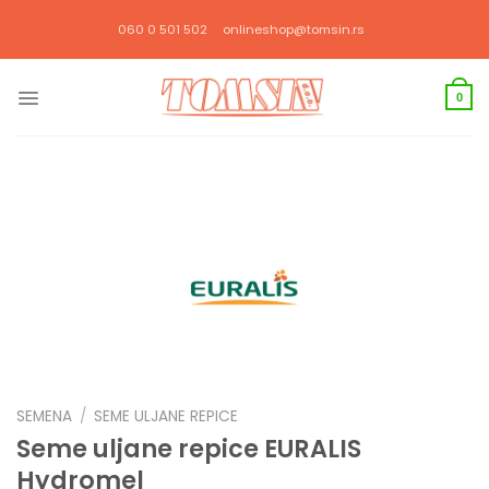
Прескочи
060 0 501 502
onlineshop@tomsin.rs
на
садржај
0
SEMENA
/
SEME ULJANE REPICE
Seme uljane repice EURALIS
Hydromel