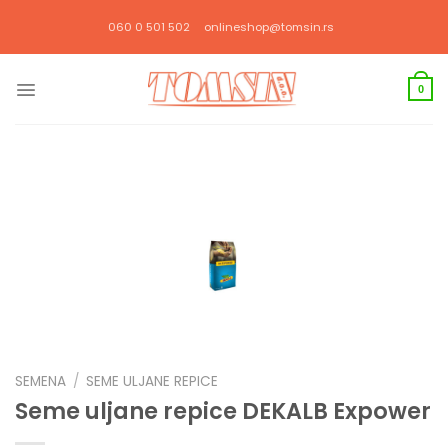
Прескочи
060 0 501 502
onlineshop@tomsin.rs
на
садржај
0
SEMENA
/
SEME ULJANE REPICE
Seme uljane repice DEKALB Expower