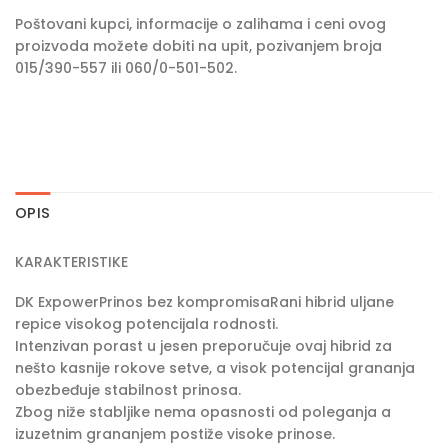
Poštovani kupci, informacije o zalihama i ceni ovog
proizvoda možete dobiti na upit, pozivanjem broja
015/390-557 ili 060/0-501-502.
OPIS
KARAKTERISTIKE
DK ExpowerPrinos bez kompromisaRani hibrid uljane
repice visokog potencijala rodnosti.
Intenzivan porast u jesen preporučuje ovaj hibrid za
nešto kasnije rokove setve, a visok potencijal grananja
obezbeđuje stabilnost prinosa.
Zbog niže stabljike nema opasnosti od poleganja a
izuzetnim grananjem postiže visoke prinose.