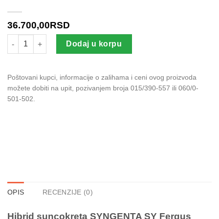
36.700,00
RSD
Seme suncokreta SYNGENTA SY FERGUS količina
Dodaj u korpu
Poštovani kupci, informacije o zalihama i ceni ovog proizvoda
možete dobiti na upit, pozivanjem broja 015/390-557 ili 060/0-
501-502.
OPIS
RECENZIJE (0)
Hibrid suncokreta SYNGENTA SY Fergus