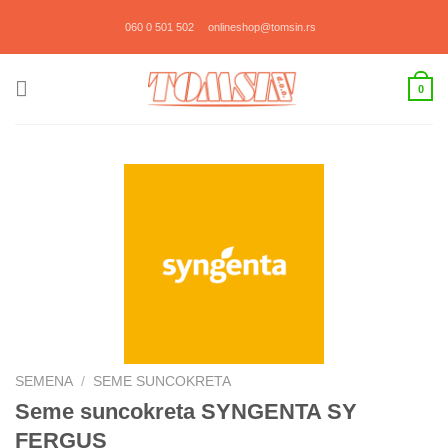
Прескочи
060 0 501 502
onlineshop@tomsin.rs
на
садржај
0
SEMENA
/
SEME SUNCOKRETA
Seme suncokreta SYNGENTA SY
FERGUS