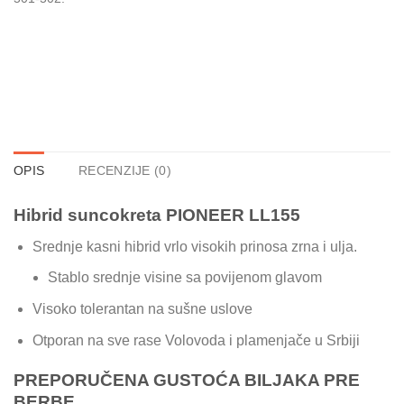
OPIS
RECENZIJE (0)
Hibrid suncokreta PIONEER LL155
Srednje kasni hibrid vrlo visokih prinosa zrna i ulja.
Stablo srednje visine sa povijenom glavom
Visoko tolerantan na sušne uslove
Otporan na sve rase Volovoda i plamenjače u Srbiji
PREPORUČENA GUSTOĆA BILJAKA PRE
BERBE