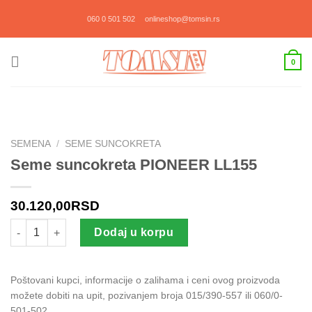
Прескочи
060 0 501 502
onlineshop@tomsin.rs
на
садржај
0
SEMENA
/
SEME SUNCOKRETA
Seme suncokreta PIONEER LL155
30.120,00
RSD
Seme suncokreta PIONEER LL155 količina
Dodaj u korpu
Poštovani kupci, informacije o zalihama i ceni ovog proizvoda
možete dobiti na upit, pozivanjem broja 015/390-557 ili 060/0-
501-502.