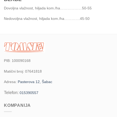
Dovoljna vlažnost, hiljada kom./ha………………50-55
Nedovoljna vlažnost, hiljada kom./ha………….45-50
PIB: 100090168
Matični broj: 07641818
Adresa:
Pasterova 12, Šabac
Telefon:
015390557
KOMPANIJA