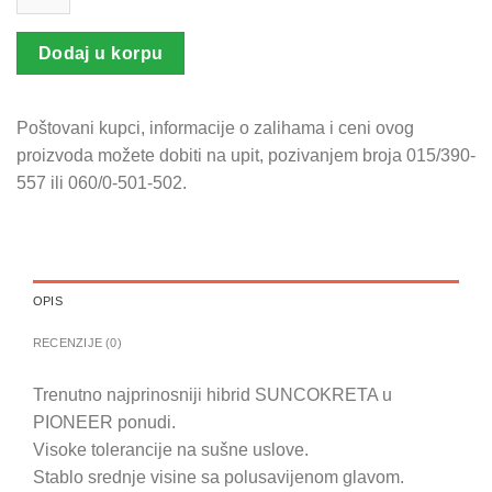
količina
Dodaj u korpu
Poštovani kupci, informacije o zalihama i ceni ovog
proizvoda možete dobiti na upit, pozivanjem broja 015/390-
557 ili 060/0-501-502.
OPIS
RECENZIJE (0)
Trenutno najprinosniji hibrid SUNCOKRETA u
PIONEER ponudi.
Visoke tolerancije na sušne uslove.
Stablo srednje visine sa polusavijenom glavom.