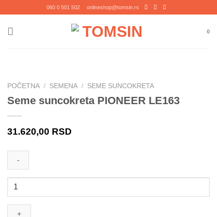
Прескочи
060 0 501 502
onlineshop@tomsin.rs
на
садржај
0
POČETNA
/
SEMENA
/
SEME SUNCOKRETA
Seme suncokreta PIONEER LE163
31.620,00
RSD
Seme
suncokreta
PIONEER
LE163