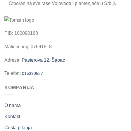
Otporan na sve rase Volovoda i plamenjače u Srbiji.
PIB: 100090168
Matični broj: 07641818
Adresa:
Pasterova 12, Šabac
Telefon:
015390557
KOMPANIJA
O nama
Kontakt
Česta pitanja