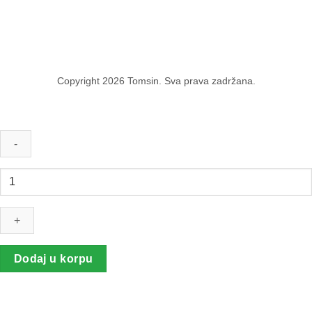
Copyright 2026 Tomsin. Sva prava zadržana.
Seme
suncokreta
PIONEER
LE163
količina
Dodaj u korpu