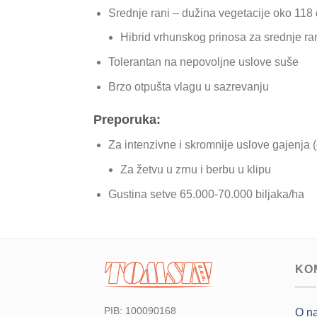
Srednje rani – dužina vegetacije oko 118
Hibrid vrhunskog prinosa za srednje ran
Tolerantan na nepovoljne uslove suše
Brzo otpušta vlagu u sazrevanju
Preporuka:
Za intenzivne i skromnije uslove gajenja (
Za žetvu u zrnu i berbu u klipu
Gustina setve 65.000-70.000 biljaka/ha
KO
PIB: 100090168
O n