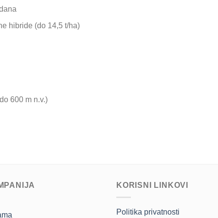
 dana
e hibride (do 14,5 t/ha)
do 600 m n.v.)
MPANIJA
KORISNI LINKOVI
Politika privatnosti
ama