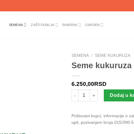
SEMENA
ZAŠTITA BILJA
ĐUBRIVA
GARDEN
SEMENA
/
SEME KUKURUZA
Seme kukuruza
6.250,00
RSD
Seme kukuruza ZEMUN POLJE 
Dodaj u k
Poštovani kupci, informacije o z
upit, pozivanjem broja 015/390-5