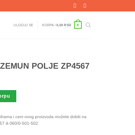
0
ULOGUJ SE
KORPA /
0,00
RSD
 ZEMUN POLJE ZP4567
ZP4567 količina
orpu
alihama i ceni ovog proizvoda možete dobiti na
57 ili 060/0-501-502.