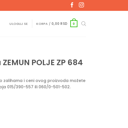
ULOGUJ SE
KORPA /
0,00
RSD
0
 ZEMUN POLJE ZP 684
e o zalihama i ceni ovog proizvoda možete
roja 015/390-557 ili 060/0-501-502.