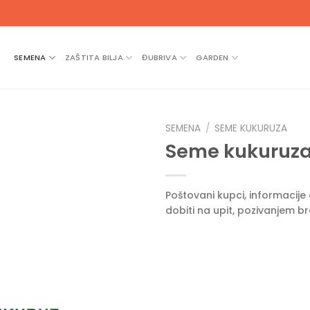
SEMENA
ZAŠTITA BILJA
ĐUBRIVA
GARDEN
SEMENA
/
SEME KUKURUZA
Seme kukuruza
Poštovani kupci, informacij
dobiti na upit, pozivanjem b