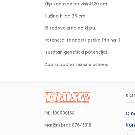
Klip konusan na visini 120 cm
Dužina klipa 26 cm
16 redova zrna na klipu.
Potencijal rodnosti: preko 14 t·ha-1
Izuzetan geneticki potencijal.
Dobro podno sisušne uslove.
KO
PIB: 100090168
O 
Kon
Matični broj: 07641818