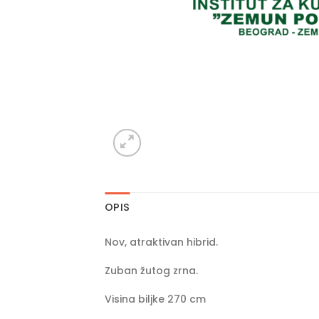
OPIS
Nov, atraktivan hibrid.
Zuban žutog zrna.
Visina biljke 270 cm