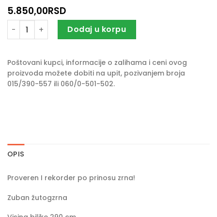
5.850,00
RSD
Seme kukuruza ZEMUN POLJE ZP 677 količina
Dodaj u korpu
Poštovani kupci, informacije o zalihama i ceni ovog
proizvoda možete dobiti na upit, pozivanjem broja
015/390-557 ili 060/0-501-502.
OPIS
Proveren I rekorder po prinosu zrna!
Zuban žutogzrna
Visina biljke 290 cm