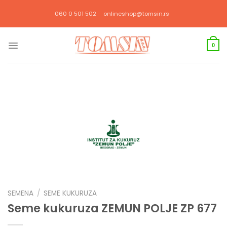
Прескочи
060 0 501 502
onlineshop@tomsin.rs
на
садржај
0
SEMENA
/
SEME KUKURUZA
Seme kukuruza ZEMUN POLJE ZP 677