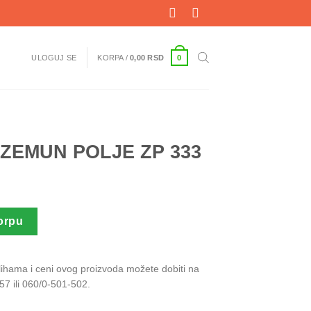
0
ULOGUJ SE
KORPA /
0,00
RSD
 ZEMUN POLJE ZP 333
P 333 količina
orpu
alihama i ceni ovog proizvoda možete dobiti na
57 ili 060/0-501-502.