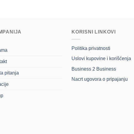
MPANIJA
KORISNI LINKOVI
Politika privatnosti
ama
Uslovi kupovine i korišćenja
akt
Business 2 Business
a pitanja
Nacrt ugovora o pripajanju
cije
up