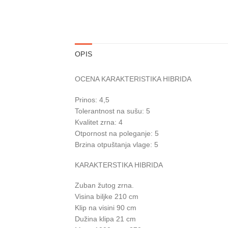
OPIS
OCENA KARAKTERISTIKA HIBRIDA
Prinos: 4,5
Tolerantnost na sušu: 5
Kvalitet zrna: 4
Otpornost na poleganje: 5
Brzina otpuštanja vlage: 5
KARAKTERSTIKA HIBRIDA
Zuban žutog zrna.
Visina biljke 210 cm
Klip na visini 90 cm
Dužina klipa 21 cm