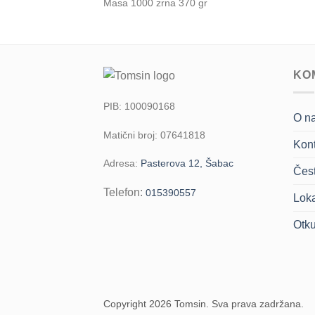
Masa 1000 zrna 370 gr
KO
PIB: 100090168
O n
Matični broj: 07641818
Kont
Adresa:
Pasterova 12, Šabac
Čest
Telefon:
015390557
Loka
Otk
Copyright 2026 Tomsin. Sva prava zadržana.