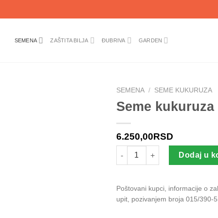
SEMENA
ZAŠTITA BILJA
ĐUBRIVA
GARDEN
SEMENA
/
SEME KUKURUZA
Seme kukuruza
6.250,00
RSD
Seme kukuruza ZEMUN POLJE Z
Dodaj u k
Poštovani kupci, informacije o z
upit, pozivanjem broja 015/390-5