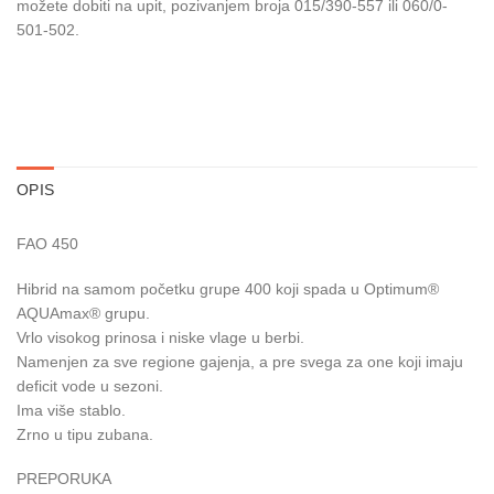
možete dobiti na upit, pozivanjem broja 015/390-557 ili 060/0-
501-502.
OPIS
FAO 450
Hibrid na samom početku grupe 400 koji spada u Optimum®
AQUAmax® grupu.
Vrlo visokog prinosa i niske vlage u berbi.
Namenjen za sve regione gajenja, a pre svega za one koji imaju
deficit vode u sezoni.
Ima više stablo.
Zrno u tipu zubana.
PREPORUKA