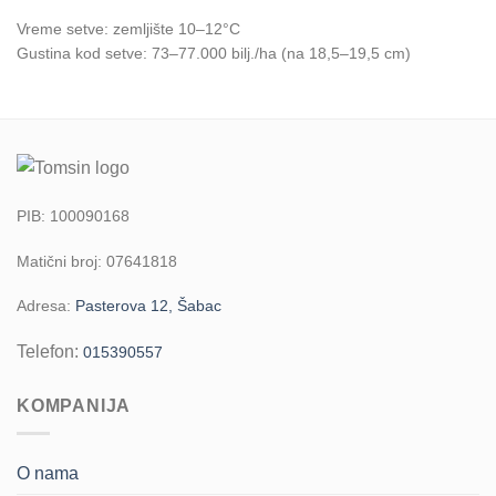
Vreme setve: zemljište 10–12°C
Gustina kod setve: 73–77.000 bilj./ha (na 18,5–19,5 cm)
PIB: 100090168
Matični broj: 07641818
Adresa:
Pasterova 12, Šabac
Telefon:
015390557
KOMPANIJA
O nama