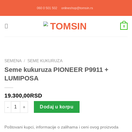
Прескочи
060 0 501 502
onlineshop@tomsin.rs
на
садржај
0
SEMENA
/
SEME KUKURUZA
Seme kukuruza PIONEER P9911 +
LUMIPOSA
19.300,00
RSD
Seme kukuruza PIONEER P9911 + LUMIPOSA količina
Dodaj u korpu
Poštovani kupci, informacije o zalihama i ceni ovog proizvoda