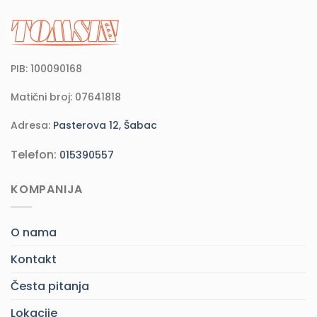
PIB: 100090168
Matični broj: 07641818
Adresa:
Pasterova 12, Šabac
Telefon:
015390557
KOMPANIJA
O nama
Kontakt
Česta pitanja
Lokacije