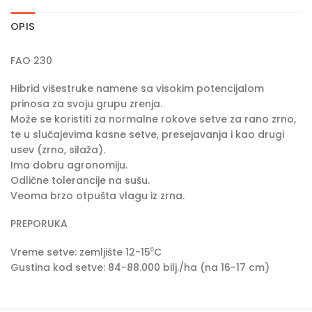
OPIS
FAO 230
Hibrid višestruke namene sa visokim potencijalom
prinosa za svoju grupu zrenja.
Može se koristiti za normalne rokove setve za rano zrno,
te u slučajevima kasne setve, presejavanja i kao drugi
usev (zrno, silaža).
Ima dobru agronomiju.
Odlične tolerancije na sušu.
Veoma brzo otpušta vlagu iz zrna.
PREPORUKA
Vreme setve: zemljište 12-15⁰C
Gustina kod setve: 84-88.000 bilj./ha (na 16-17 cm)