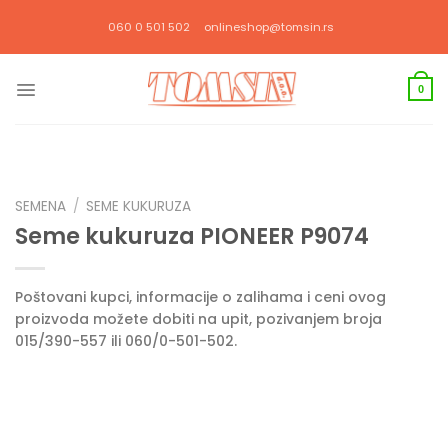
Прескочи
060 0 501 502
onlineshop@tomsin.rs
на
садржај
0
SEMENA
/
SEME KUKURUZA
Seme kukuruza PIONEER P9074
Poštovani kupci, informacije o zalihama i ceni ovog
proizvoda možete dobiti na upit, pozivanjem broja
015/390-557 ili 060/0-501-502.