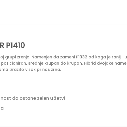
R P1410
 ovoj grupi zrenja. Namenjen da zameni P1332 od koga je ranij
že pozicioniran, srednje krupan do krupan. Hibrid dvojake namene
ma izrazito visok prinos zrna.
nost da ostane zelen u žetvi
na