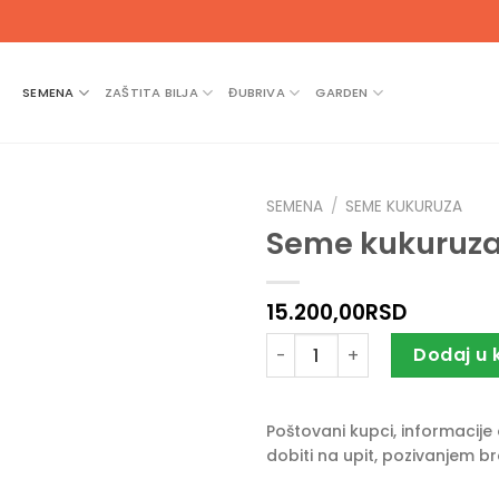
SEMENA
ZAŠTITA BILJA
ĐUBRIVA
GARDEN
SEMENA
/
SEME KUKURUZA
Seme kukuruza
15.200,00
RSD
Seme kukuruza PIONEER P141
Dodaj u 
Poštovani kupci, informacij
dobiti na upit, pozivanjem b