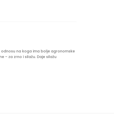
i i u odnosu na koga ima bolje agronomske
 – za zrno i silažu. Daje silažu