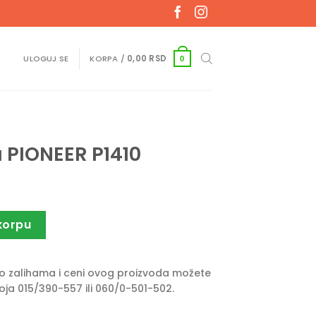
ULOGUJ SE
KORPA /
0,00
RSD
0
 PIONEER P1410
0 količina
korpu
e o zalihama i ceni ovog proizvoda možete
roja 015/390-557 ili 060/0-501-502.