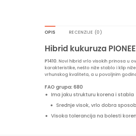
OPIS
RECENZIJE (0)
Hibrid kukuruza PIONEE
P1410
. Novi hibrid vrlo visokih prinosa u
karakteristike, nešto niže stablo i klip ni
vrhunskog kvaliteta, a u povoljnim godina
FAO grupa: 680
Ima jaku strukturu korena i stabla
Srednje visok, vrlo dobra sposob
Visoka tolerancija na bolesti kore