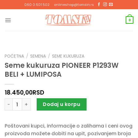
Прескочи
060 0 501 502
onlineshop@tomsin.rs
на
садржај
0
POČETNA
/
SEMENA
/
SEME KUKURUZA
Seme kukuruza PIONEER P1293W
BELI + LUMIPOSA
18.450,00
RSD
Seme kukuruza PIONEER P1293W BELI + LUMIPOSA količina
Dodaj u korpu
Poštovani kupci, informacije o zalihama i ceni ovog
proizvoda možete dobiti na upit, pozivanjem broja