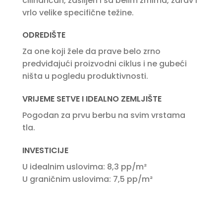
cilindričan, zašiljen i sa belim zrnima, zdrav i
vrlo velike specifične težine.
ODREDIŠTE
Za one koji žele da prave belo zrno
predviđajući proizvodni ciklus i ne gubeći
ništa u pogledu produktivnosti.
VRIJEME SETVE I IDEALNO ZEMLJIŠTE
Pogodan za prvu berbu na svim vrstama
tla.
INVESTICIJE
U idealnim uslovima: 8,3 pp/m²
U graničnim uslovima: 7,5 pp/m²