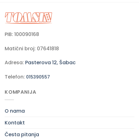
PIB: 100090168
Matični broj: 07641818
Adresa:
Pasterova 12, Šabac
Telefon:
015390557
KOMPANIJA
O nama
Kontakt
Česta pitanja