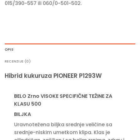
015/390-557 ili 060/0-501-502.
OPIS
RECENZIJE (0)
Hibrid kukuruza PIONEER P1293W
BELO Zrno VISOKE SPECIFIČNE TEŽINE ZA
KLASU 500
BILJKA
Uravnotežena biljka srednje veličine sa
srednje-niskim umetkom klipa. Klas je