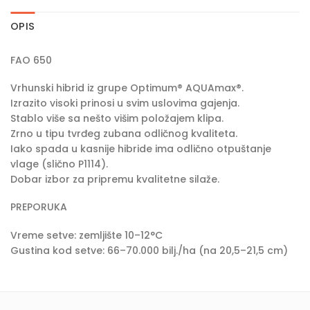
OPIS
FAO 650
Vrhunski hibrid iz grupe Optimum® AQUAmax®.
Izrazito visoki prinosi u svim uslovima gajenja.
Stablo više sa nešto višim položajem klipa.
Zrno u tipu tvrđeg zubana odličnog kvaliteta.
Iako spada u kasnije hibride ima odlično otpuštanje
vlage (slično P1114).
Dobar izbor za pripremu kvalitetne silaže.
PREPORUKA
Vreme setve: zemljište 10–12°C
Gustina kod setve: 66–70.000 bilj./ha (na 20,5–21,5 cm)