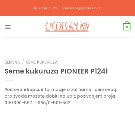
Прескочи
060 0 501 502
onlineshop@tomsin.rs
на
садржај
0
SEMENA
/
SEME KUKURUZA
Seme kukuruza PIONEER P1241
Poštovani kupci, informacije o zalihama i ceni ovog
proizvoda možete dobiti na upit, pozivanjem broja
015/390-557 ili 060/0-501-502.