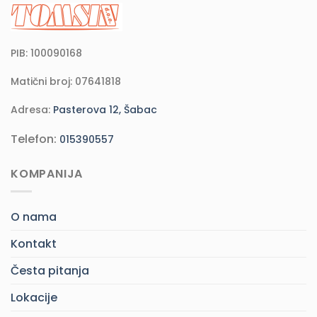
PIB: 100090168
Matični broj: 07641818
Adresa:
Pasterova 12, Šabac
Telefon:
015390557
KOMPANIJA
O nama
Kontakt
Česta pitanja
Lokacije