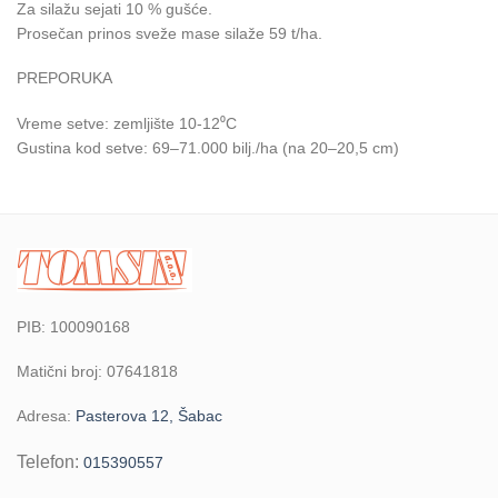
Za silažu sejati 10 % gušće.
Prosečan prinos sveže mase silaže 59 t/ha.
PREPORUKA
Vreme setve: zemljište 10-12⁰C
Gustina kod setve: 69–71.000 bilj./ha (na 20–20,5 cm)
PIB: 100090168
Matični broj: 07641818
Adresa:
Pasterova 12, Šabac
Telefon:
015390557