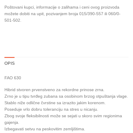
Poštovani kupci, informacije o zalihama i ceni ovog proizvoda
možete dobiti na upit, pozivanjem broja 015/390-557 ili 060/0-
501-502.
OPIS
FAO 630
Hibrid stvoren prvenstveno za rekordne prinose zrna.
Zrno je u tipu tvrđeg zubana sa osobinom brzog otpuštanja vlage.
Stablo niže odlične čvrstine sa izrazito jakim korenom.
Poseduje vrlo dobru toleranciju na stres u nicanju.
Zbog svoje fleksibilnosti može se sejati u skoro svim regionima
gajenja.
Izbegavati setvu na peskovitim zemljištima.