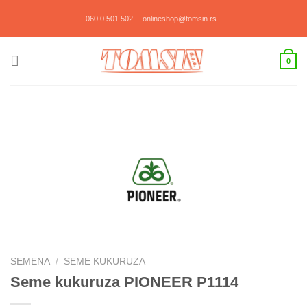
Прескочи
060 0 501 502
onlineshop@tomsin.rs
на
садржај
0
SEMENA
/
SEME KUKURUZA
Seme kukuruza PIONEER P1114