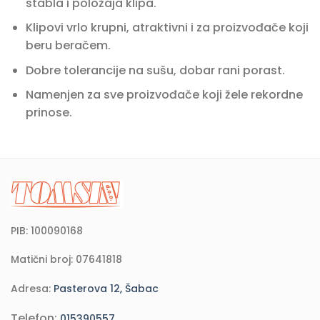
stabla i položaja klipa.
Klipovi vrlo krupni, atraktivni i za proizvođače koji
beru beračem.
Dobre tolerancije na sušu, dobar rani porast.
Namenjen za sve proizvođače koji žele rekordne
prinose.
PIB: 100090168
Matični broj: 07641818
Adresa:
Pasterova 12, Šabac
Telefon:
015390557