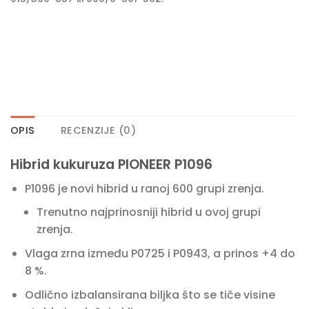
OPIS
RECENZIJE (0)
Hibrid kukuruza PIONEER P1096
P1096 je novi hibrid u ranoj 600 grupi zrenja.
Trenutno najprinosniji hibrid u ovoj grupi
zrenja.
Vlaga zrna između P0725 i P0943, a prinos +4 do
8 %.
Odlično izbalansirana biljka što se tiče visine