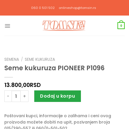
Прескочи
060 0 501 502
onlineshop@tomsin.rs
на
садржај
0
SEMENA
/
SEME KUKURUZA
Seme kukuruza PIONEER P1096
13.800,00
RSD
Seme kukuruza PIONEER P1096 količina
Dodaj u korpu
Poštovani kupci, informacije o zalihama i ceni ovog
proizvoda možete dobiti na upit, pozivanjem broja
015/390-557 ili 060/0-501-502.