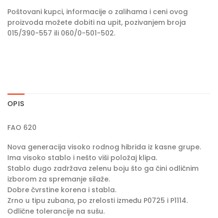
Poštovani kupci, informacije o zalihama i ceni ovog
proizvoda možete dobiti na upit, pozivanjem broja
015/390-557 ili 060/0-501-502.
OPIS
FAO 620
Nova generacija visoko rodnog hibrida iz kasne grupe.
Ima visoko stablo i nešto viši položaj klipa.
Stablo dugo zadržava zelenu boju što ga čini odličnim
izborom za spremanje silaže.
Dobre čvrstine korena i stabla.
Zrno u tipu zubana, po zrelosti između P0725 i P1114.
Odlične tolerancije na sušu.