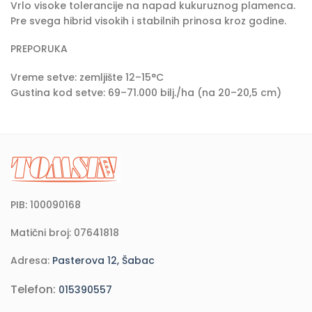
Vrlo visoke tolerancije na napad kukuruznog plamenca.
Pre svega hibrid visokih i stabilnih prinosa kroz godine.
PREPORUKA
Vreme setve: zemljište 12–15°C
Gustina kod setve: 69–71.000 bilj./ha (na 20–20,5 cm)
PIB: 100090168
Matični broj: 07641818
Adresa:
Pasterova 12, Šabac
Telefon:
015390557