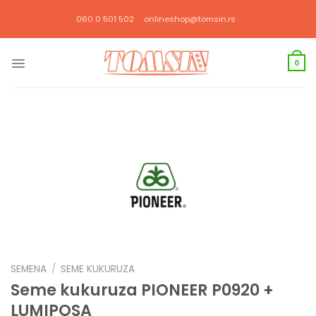
Прескочи
060 0 501 502
onlineshop@tomsin.rs
на
садржај
0
SEMENA
/
SEME KUKURUZA
Seme kukuruza PIONEER P0920 +
LUMIPOSA