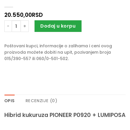
20.550,00
RSD
Seme kukuruza PIONEER P0920 + LUMIPOSA količina
Dodaj u korpu
Poštovani kupci, informacije o zalihama i ceni ovog
proizvoda možete dobiti na upit, pozivanjem broja
015/390-557 ili 060/0-501-502.
OPIS
RECENZIJE (0)
Hibrid kukuruza PIONEER P0920 + LUMIPOSA