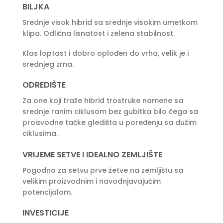
BILJKA
Srednje visok hibrid sa srednje visokim umetkom
klipa. Odlična lisnatost i zelena stabilnost.
Klas loptast i dobro oplođen do vrha, velik je i
srednjeg zrna.
ODREDIŠTE
Za one koji traže hibrid trostruke namene sa
srednje ranim ciklusom bez gubitka bilo čega sa
proizvodne tačke gledišta u poređenju sa dužim
ciklusima.
VRIJEME SETVE I IDEALNO ZEMLJIŠTE
Pogodno za setvu prve žetve na zemljištu sa
velikim proizvodnim i navodnjavajućim
potencijalom.
INVESTICIJE