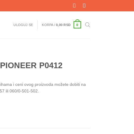
0
ULOGUJ SE
KORPA /
0,00
RSD
 PIONEER P0412
alihama i ceni ovog proizvoda možete dobiti na
57 ili 060/0-501-502.