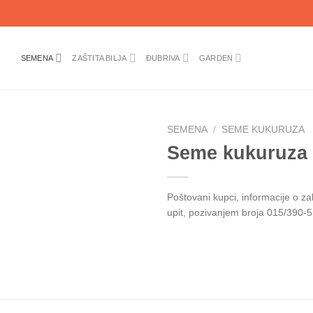
SEMENA
ZAŠTITA BILJA
ĐUBRIVA
GARDEN
SEMENA
/
SEME KUKURUZA
Seme kukuruza
Poštovani kupci, informacije o z
upit, pozivanjem broja 015/390-5