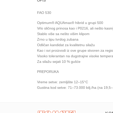
OPIS
FAO 530
Optimum® AQUAmax® hibrid u grupi 500
Vrlo sličnog prinosa kao i P0216, ali nešto kasnij
Stablo više sa nešto višim klipom
Zrno u tipu tvrdog zubana
Odličan kandidat za kvalitetnu silažu
Kao i svi proizvodi iz ove grupe stvoren za regio
Visoko tolerantan na dugotrajne visoke temper
Za silažu sejati 10 % gušće
PREPORUKA
Vreme setve: zemljište 12–15°C
Gustina kod setve: 71–73.000 bilj./ha (na 19,5