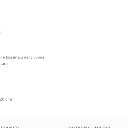
i
ne koji imaju deficit vode
ature
–20 cm)