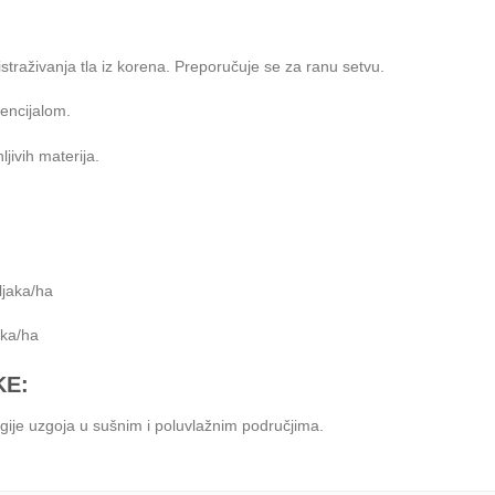
traživanja tla iz korena. Preporučuje se za ranu setvu.
tencijalom.
jivih materija.
ljaka/ha
aka/ha
KE:
ogije uzgoja u sušnim i poluvlažnim područjima.