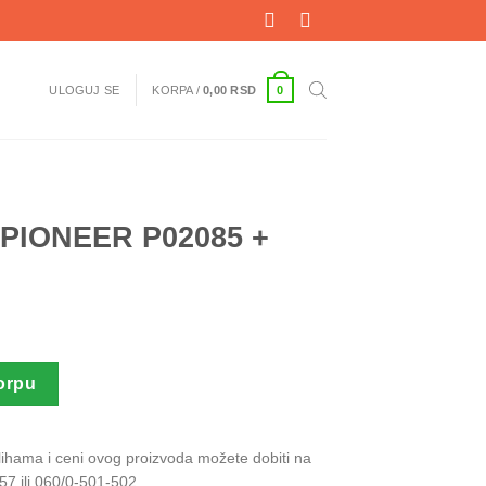
0
ULOGUJ SE
KORPA /
0,00
RSD
 PIONEER P02085 +
5 + LUMIPOSA količina
orpu
alihama i ceni ovog proizvoda možete dobiti na
57 ili 060/0-501-502.