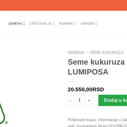
SEMENA
ZAŠTITA BILJA
ĐUBRIVA
GARDEN
SEMENA
/
SEME KUKURUZA
Seme kukuruza
LUMIPOSA
20.550,00
RSD
Seme kukuruza PIONEER P0208
Dodaj u k
Poštovani kupci, informacije o z
upit, pozivanjem broja 015/390-5