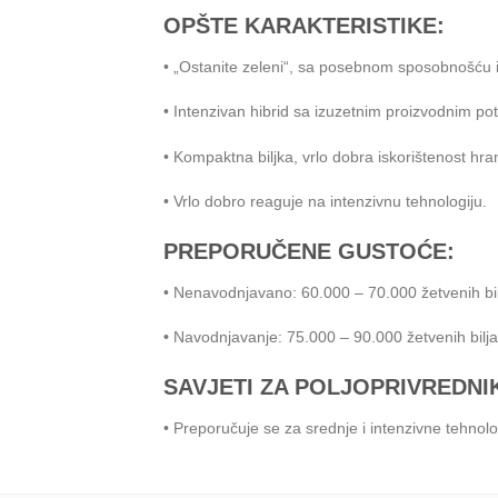
OPŠTE KARAKTERISTIKE:
• „Ostanite zeleni“, sa posebnom sposobnošću is
• Intenzivan hibrid sa izuzetnim proizvodnim po
• Kompaktna biljka, vrlo dobra iskorištenost hranl
• Vrlo dobro reaguje na intenzivnu tehnologiju.
PREPORUČENE GUSTOĆE:
• Nenavodnjavano: 60.000 – 70.000 žetvenih bi
•
Navodnjavanje: 75.000 – 90.000 žetvenih bilj
SAVJETI ZA POLJOPRIVREDNI
• Preporučuje se za srednje i intenzivne tehnol