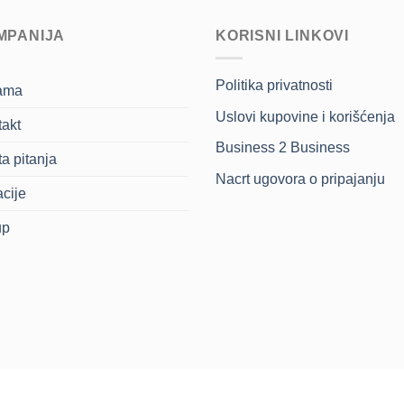
MPANIJA
KORISNI LINKOVI
Politika privatnosti
ama
Uslovi kupovine i korišćenja
akt
Business 2 Business
a pitanja
Nacrt ugovora o pripajanju
cije
up