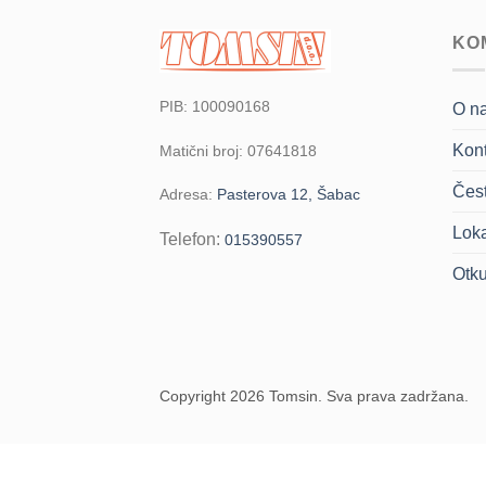
KO
PIB: 100090168
O n
Kont
Matični broj: 07641818
Čest
Adresa:
Pasterova 12, Šabac
Loka
Telefon:
015390557
Otk
Copyright 2026 Tomsin. Sva prava zadržana.