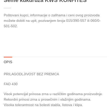
Seme kukuruza KWS KONFITES
Poštovani kupci, informacije o zalihama i ceni ovog proizvoda
možete dobiti na upit, pozivanjem broja 015/390-557 ili 060/0-
501-502.
OPIS
PRILAGODLJIVOST BEZ PREMCA
FAO 430
Visok potencijal prinosa zrna u različitim godinama proizvodnje.
Rekordni prinosi zrna u prosečnim i vlažnijim godinama.
Visoka tolerantnost na bolesti stabla, listova i klipa.