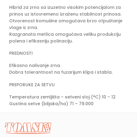
Hibrid za zrno sa izuzetno visokim potencijalom za
prinos uz istovremeno izraženu stabilnost prinosa.
Otvorenost komušine omogućava brzo otpuštanje
vlage iz zrna.
Razgranata metlica omogućava veliku produkciju
polena i efikasniju polinaciju.
PREDNOSTI
Efikasno nalivanje zrna.
Dobra tolerantnost na fuzarijum klipa i stabla.
PREPORUKE ZA SETVU
Temperatura zemljišta – setveni sloj (°C) 10 – 12
Gustina setve (biljaka/ha) 71 – 79.000