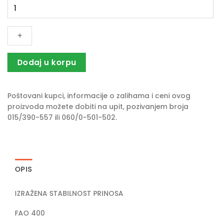
Seme
kukuruza
KWS
KASHMIR
količina
Dodaj u korpu
Poštovani kupci, informacije o zalihama i ceni ovog
proizvoda možete dobiti na upit, pozivanjem broja
015/390-557 ili 060/0-501-502.
OPIS
IZRAŽENA STABILNOST PRINOSA
FAO 400