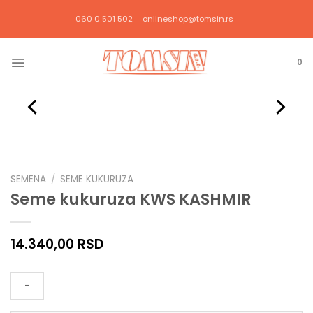
Прескочи
060 0 501 502
onlineshop@tomsin.rs
на
садржај
0
SEMENA
/
SEME KUKURUZA
Seme kukuruza KWS KASHMIR
14.340,00
RSD