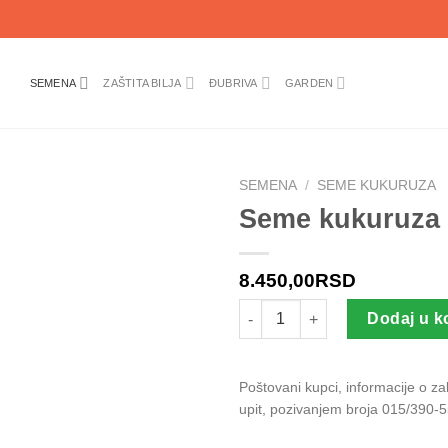
SEMENA
ZAŠTITA BILJA
ĐUBRIVA
GARDEN
SEMENA
/
SEME KUKURUZA
Seme kukuruza
8.450,00
RSD
Seme kukuruza KWS GIRO koli
Dodaj u k
Poštovani kupci, informacije o z
upit, pozivanjem broja 015/390-5