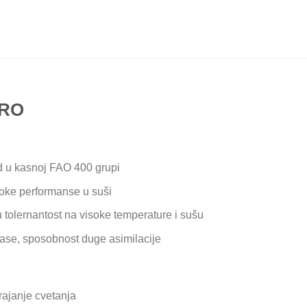
IRO
u kasnoj FAO 400 grupi
soke performanse u suši
 tolernantost na visoke temperature i sušu
mase, sposobnost duge asimilacije
trajanje cvetanja