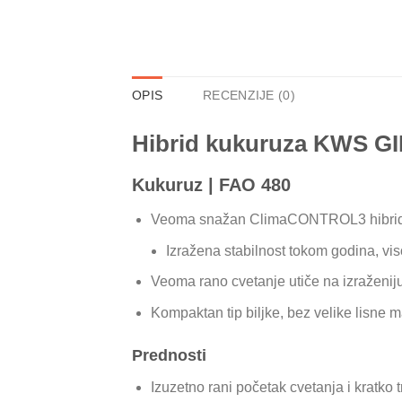
OPIS
RECENZIJE (0)
Hibrid kukuruza KWS G
Kukuruz | FAO 480
Veoma snažan ClimaCONTROL3 hibrid 
Izražena stabilnost tokom godina, vi
Veoma rano cvetanje utiče na izraženiju
Kompaktan tip biljke, bez velike lisne 
Prednosti
Izuzetno rani početak cvetanja i kratko 