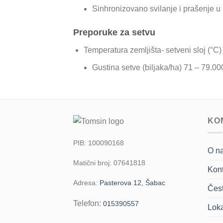
Sinhronizovano svilanje i prašenje u
Preporuke za setvu
Temperatura zemljišta- setveni sloj (°C)
Gustina setve (biljaka/ha) 71 – 79.00
KO
PIB: 100090168
O n
Matični broj: 07641818
Kont
Adresa:
Pasterova 12, Šabac
Čest
Telefon:
015390557
Loka