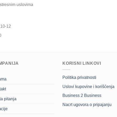
 stresnim uslovima
 10-12
0
MPANIJA
KORISNI LINKOVI
Politika privatnosti
ama
Uslovi kupovine i korišćenja
akt
Business 2 Business
a pitanja
Nacrt ugovora o pripajanju
cije