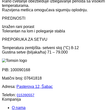
Rano cvetanje obezbeđuje izbegavanje perioda sa visokim
temperaturama.
Razvijena metlica omogućava sigurniju oplodnju.
PREDNOSTI
Izražen rani porast
Tolerantan na lom i poleganje stabla
PREPORUKA ZA SETVU
Temperatura zemljišta- setveni sloj (°C) 8-12
Gustina setve (biljaka/ha) 71 – 79.000
PIB: 100090168
Matični broj: 07641818
Adresa:
Pasterova 12, Šabac
Telefon:
015390557
Kompanija
O nama