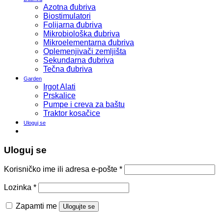
Azotna đubriva
Biostimulatori
Folijarna đubriva
Mikrobiološka đubriva
Mikroelementarna đubriva
Oplemenjivači zemljišta
Sekundarna đubriva
Tečna đubriva
Garden
Irgot Alati
Prskalice
Pumpe i creva za baštu
Traktor kosačice
Uloguj se
Uloguj se
Korisničko ime ili adresa e-pošte
*
Lozinka
*
Zapamti me
Ulogujte se