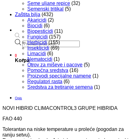
Seme uljane repice
(32)
Semenski tritikal
(5)
Zaštita bilja
(432)
Akaricidi
(2)
Biocidi
(6)
Biopesticidi
(11)
Fungicidi
(157)
Products
Herbicidi
(155)
search
Insekticidi
(69)
Limacidi
(6)
0
Nematocidi
(1)
Korpa
Otrov za miševe i pacove
(5)
Pomoćna sredstva
(16)
Proizvodi specijalne namene
(1)
Regulatori rasta
(6)
Sredstva za tretiranje semena
(1)
Opis
NOVI HIBRID CLIMACONTROL3 GRUPE HIBRIDA
FAO 440
Tolerantan na niske temperature u proleće (pogodan za
raniju setvu).