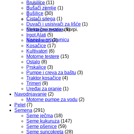
Brusilice
(11)
Bušači zemlje
(1)
Bušilice
(30)
Čistači snega
(1)
Duvači i usisivači za lišće
(1)
Električne testere
(9)
Nema proizvoda u korpi.
Irgot Alati
(5)
Nazad u prodavnicu
Kompresori
(2)
Kosačice
(17)
Kultivatori
(6)
Motorne testere
(15)
Ostalo
(8)
Prskalice
(3)
Pumpe i creva za baštu
(3)
Traktor kosačice
(4)
Trimeri
(9)
Uređaj za pranje
(1)
Navodnjavanje
(2)
Motorne pumpe za vodu
(2)
Pelet
(7)
Semena
(291)
Seme ječma
(18)
Seme kukuruza
(147)
Seme pšenice
(59)
Seme suncokreta
(28)