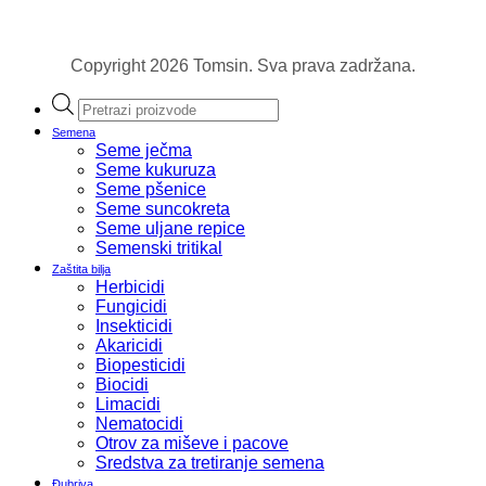
Copyright 2026 Tomsin. Sva prava zadržana.
Products
search
Semena
Seme ječma
Seme kukuruza
Seme pšenice
Seme suncokreta
Seme uljane repice
Semenski tritikal
Zaštita bilja
Herbicidi
Fungicidi
Insekticidi
Akaricidi
Biopesticidi
Biocidi
Limacidi
Nematocidi
Otrov za miševe i pacove
Sredstva za tretiranje semena
Đubriva